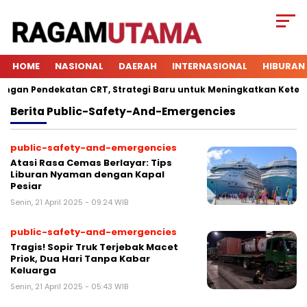
HOME
NASIONAL
DAERAH
INTERNASIONAL
HIBURAN
 Pendekatan CRT, Strategi Baru untuk Meningkatkan Keterlibata
Berita
Public-Safety-And-Emergencies
public-safety-and-emergencies
Atasi Rasa Cemas Berlayar: Tips
Liburan Nyaman dengan Kapal
Pesiar
Senin, 21 April 2025 - 09:24 WIB
public-safety-and-emergencies
Tragis! Sopir Truk Terjebak Macet
Priok, Dua Hari Tanpa Kabar
Keluarga
Senin, 21 April 2025 - 05:43 WIB