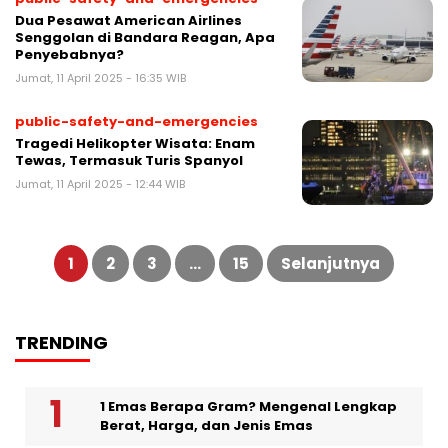
Dua Pesawat American Airlines
Senggolan di Bandara Reagan, Apa
Penyebabnya?
Jumat, 11 April 2025 - 16:35 WIB
public-safety-and-emergencies
Tragedi Helikopter Wisata: Enam
Tewas, Termasuk Turis Spanyol
Jumat, 11 April 2025 - 12:44 WIB
Paginasi
pos
1
2
3
…
15
Selanjutnya
TRENDING
1 Emas Berapa Gram? Mengenal Lengkap
Berat, Harga, dan Jenis Emas