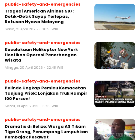
public-safety-and-emergencies
Tragedi American Airlines 587:
Detik-Detik Sayap Terlepas,
Ratusan Nyawa Melayang
Senin, 21 April 2025 - 00:51 WIB
public-safety-and-emergencies
Kecelakaan Helikopter New York
Hentikan Operasi Penerbangan
Wisata
Minggu, 20 April 2025 - 22:48 WIB
public-safety-and-emergencies
Pelindo Ungkap Pemicu Kemacetan
Tanjung Priok: Lonjakan Truk Hampir
100 Persen!
Sabtu, 19 April 2025 - 19:59 WIB
public-safety-and-emergencies
Dramatis di Belize: Warga AS Tikam
Tiga Orang, Penumpang Lumpuhkan
Pembajak Pesawat