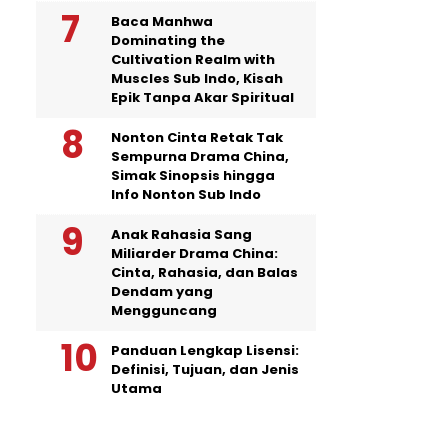
Baca Manhwa
Dominating the
Cultivation Realm with
Muscles Sub Indo, Kisah
Epik Tanpa Akar Spiritual
Nonton Cinta Retak Tak
Sempurna Drama China,
Simak Sinopsis hingga
Info Nonton Sub Indo
Anak Rahasia Sang
Miliarder Drama China:
Cinta, Rahasia, dan Balas
Dendam yang
Mengguncang
Panduan Lengkap Lisensi:
Definisi, Tujuan, dan Jenis
Utama