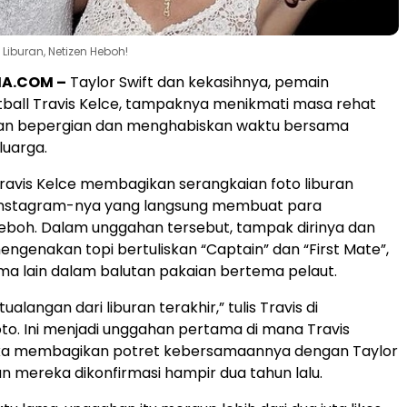
 Liburan, Netizen Heboh!
A.COM –
Taylor Swift dan kekasihnya, pemain
ball Travis Kelce, tampaknya menikmati masa rehat
n bepergian dan menghabiskan waktu bersama
luarga.
 Travis Kelce membagikan serangkaian foto liburan
 Instagram-nya yang langsung membuat para
boh. Dalam unggahan tersebut, tampak dirinya dan
engenakan topi bertuliskan “Captain” dan “First Mate”,
ama lain dalam balutan pakaian bertema pelaut.
alangan dari liburan terakhir,” tulis Travis di
to. Ini menjadi unggahan pertama di mana Travis
ka membagikan potret kebersamaannya dengan Taylor
n mereka dikonfirmasi hampir dua tahun lalu.