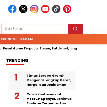
EKONOMI
RAGAM
t Game Terpadu: Steam, Battle.net, hingga Cloud Gaming
Se
TRENDING
1 Emas Berapa Gram?
Mengenal Lengkap Berat,
Harga, dan Jenis Emas
Crash Kontroversial
MotoGP Spanyol, Lahirnya
Sindiran Terpedas Buat