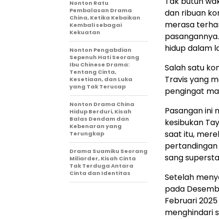
Tak butuh wakt
Nonton Ratu
Pembalasan Drama
dan ribuan ko
China, Ketika Kebaikan
merasa terhar
Kembali sebagai
Kekuatan
pasangannya.
hidup dalam la
Nonton Pengabdian
Sepenuh Hati Seorang
Ibu Chinese Drama:
Salah satu ko
Tentang Cinta,
Travis yang m
Kesetiaan, dan Luka
yang Tak Terucap
pengingat ma
Nonton Drama China
Pasangan ini 
Hidup Berduri, Kisah
Balas Dendam dan
kesibukan Tayl
Kebenaran yang
saat itu, mer
Terungkap
pertandingan 
Drama Suamiku Seorang
sang supersta
Miliarder, Kisah Cinta
Tak Terduga Antara
Cinta dan Identitas
Setelah meny
pada Desembe
Februari 2025
menghindari s