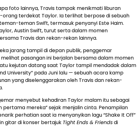
a foto lainnya, Travis tampak menikmati liburan
orang terdekat Taylor. Ia terlihat berpose di sebuah
teman-teman Swift, termasuk penyanyi Este Haim.
aylor, Austin Swift, turut serta dalam momen
rsama Travis dan rekan-rekan lainnya.
reka jarang tampil di depan publik, penggemar
i melihat pasangan ini berjalan bersama dalam momen
 satu kejutan datang saat Taylor tampil mendadak dalam
End University” pada Juni lalu — sebuah acara kamp
unan yang diselenggarakan oleh Travis dan rekan-
a.
emar menyebut kehadiran Taylor malam itu sebagai
 pertama mereka” sejak menjalin cinta. Penampilan
enarik perhatian saat ia menyanyikan lagu “Shake It Off”
n gitar di konser bertajuk
Tight Ends & Friends
di