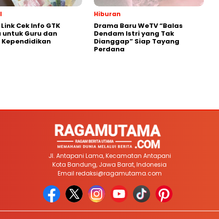
l
Hiburan
Link Cek Info GTK
Drama Baru WeTV “Balas
 untuk Guru dan
Dendam Istri yang Tak
 Kependidikan
Dianggap” Siap Tayang
Perdana
Jl. Antapani Lama, Kecamatan Antapani
Kota Bandung, Jawa Barat, Indonesia
Email
redaksi@ragamutama.com