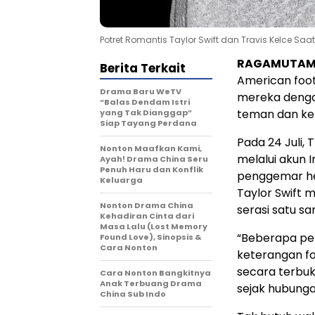
Potret Romantis Taylor Swift dan Travis Kelce Saat
RAGAMUTAM
Berita Terkait
American foot
Drama Baru WeTV
mereka denga
“Balas Dendam Istri
teman dan ke
yang Tak Dianggap”
Siap Tayang Perdana
Pada 24 Juli,
Nonton Maafkan Kami,
melalui akun
Ayah! Drama China Seru
Penuh Haru dan Konflik
penggemar he
Keluarga
Taylor Swift m
Nonton Drama China
serasi satu s
Kehadiran Cinta dari
Masa Lalu (Lost Memory
“Beberapa petu
Found Love), Sinopsis &
Cara Nonton
keterangan fo
secara terbu
Cara Nonton Bangkitnya
Anak Terbuang Drama
sejak hubunga
China Sub Indo