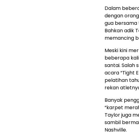
Dalam beberap
dengan orang-
gua bersama 
Bahkan adik T
memancing be
Meski kini me
beberapa kal
santai. Salah
acara “Tight 
pelatihan tah
rekan atletny
Banyak pengg
“karpet merah
Taylor juga m
sambil bermai
Nashville.