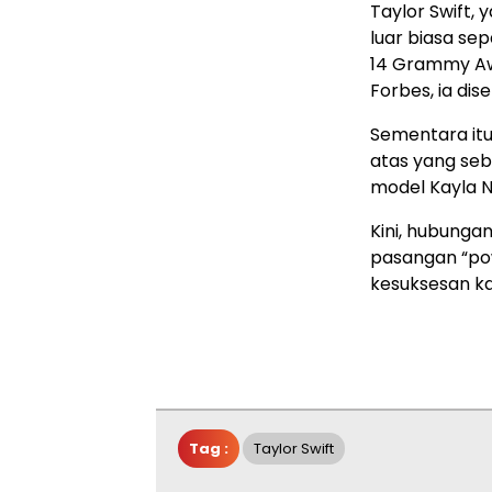
Taylor Swift, 
luar biasa se
14 Grammy Aw
Forbes, ia dis
Sementara itu,
atas yang se
model Kayla N
Kini, hubunga
pasangan “po
kesuksesan ka
Tag :
Taylor Swift