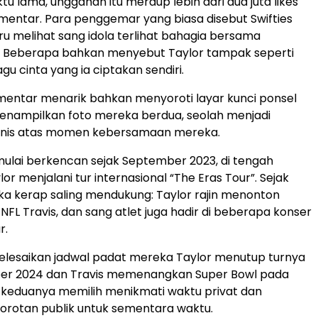
u lama, unggahan itu meraup lebih dari dua juta likes
mentar. Para penggemar yang biasa disebut Swifties
u melihat sang idola terlihat bahagia bersama
 Beberapa bahkan menyebut Taylor tampak seperti
gu cinta yang ia ciptakan sendiri.
mentar menarik bahkan menyoroti layar kunci ponsel
enampilkan foto mereka berdua, seolah menjadi
nis atas momen kebersamaan mereka.
mulai berkencan sejak September 2023, di tengah
or menjalani tur internasional “The Eras Tour”. Sejak
eka kerap saling mendukung: Taylor rajin menonton
NFL Travis, dan sang atlet juga hadir di beberapa konser
r.
elesaikan jadwal padat mereka Taylor menutup turnya
r 2024 dan Travis memenangkan Super Bowl pada
 keduanya memilih menikmati waktu privat dan
orotan publik untuk sementara waktu.