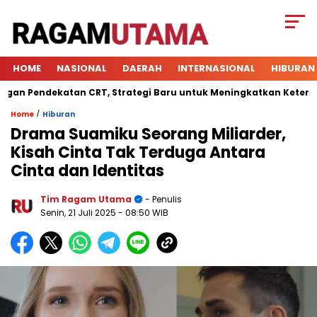
HOME
NASIONAL
DAERAH
INTERNASIONAL
HIBURAN
Pendekatan CRT, Strategi Baru untuk Meningkatkan Keterlibatan
/
Home
Hiburan
Drama Suamiku Seorang Miliarder,
Kisah Cinta Tak Terduga Antara
Cinta dan Identitas
Tim Ragam Utama
- Penulis
Senin, 21 Juli 2025
- 08:50 WIB