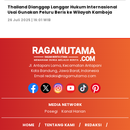
Thailand Dianggap Langgar Hukum Internasional
Usai Gunakan Peluru Beris ke Wilayah Kamboja
26 Juli 2025 | 16:01 WIB
Jl. Antapani Lama, Kecamatan Antapani
Kota Bandung, Jawa Barat, Indonesia
Email
redaksi@ragamutama.com
MEDIA NETWORK
Posegi
Kanal Harian
HOME
TENTANG KAMI
REDAKSI