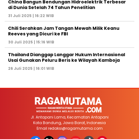
China Bangun Bendungan Hidroelektrik Terbesar
di Dunia Setelah 74 Tahun Penelitian
31 Juli 2025 | 16:22 WIB
Chili Serahkan Jam Tangan Mewah Milik Keanu
Reeves yang Dicuri ke FBI
30 Juli 2025 | 15:16 WIB
Thailand Dianggap Langgar Hukum Internasional
Usai Gunakan Peluru Beris ke Wilayah Kamboja
26 Juli 2025 | 16:01 WIB
Jl. Antapani Lama, Kecamatan Antapani
Kota Bandung, Jawa Barat, Indonesia
Email
redaksi@ragamutama.com