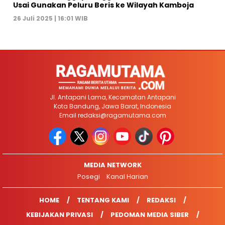
Usai Gunakan Peluru Beris ke Wilayah Kamboja
26 Juli 2025 | 16:01 WIB
Jl. Antapani Lama, Kecamatan Antapani
Kota Bandung, Jawa Barat, Indonesia
Email
redaksi@ragamutama.com
MEDIA NETWORK
Posegi
Kanal Harian
HOME
TENTANG KAMI
REDAKSI
KEBIJAKAN PRIVASI
PEDOMAN MEDIA SIBER