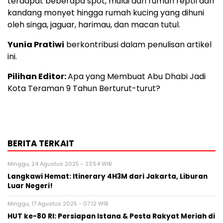
terdapat beberapa spot, mulai dari rumah reptil dan
kandang monyet hingga rumah kucing yang dihuni
oleh singa, jaguar, harimau, dan macan tutul.
Yunia Pratiwi
berkontribusi dalam penulisan artikel
ini.
Pilihan Editor:
Apa yang Membuat Abu Dhabi Jadi
Kota Teraman 9 Tahun Berturut-turut?
BERITA TERKAIT
Minggu, 24 Agustus 2025 - 23:54 WIB
Langkawi Hemat: Itinerary 4H3M dari Jakarta, Liburan
Luar Negeri!
Minggu, 17 Agustus 2025 - 07:12 WIB
HUT ke-80 RI: Persiapan Istana & Pesta Rakyat Meriah di