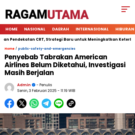
HOME
NASIONAL
DAERAH
INTERNASIONAL
HIBURAN
ndekatan CRT, Strategi Baru untuk Meningkatkan Keterlibatan S
/
Home
public-safety-and-emergencies
Penyebab Tabrakan American
Airlines Belum Diketahui, Investigasi
Masih Berjalan
Admin
- Penulis
Senin, 3 Februari 2025
- 11:19 WIB