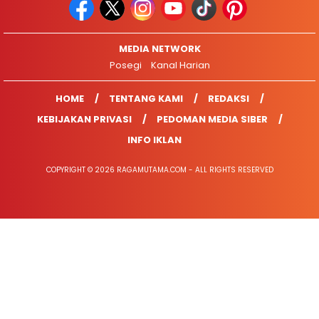
MEDIA NETWORK
Posegi
Kanal Harian
HOME
TENTANG KAMI
REDAKSI
KEBIJAKAN PRIVASI
PEDOMAN MEDIA SIBER
INFO IKLAN
COPYRIGHT © 2026 RAGAMUTAMA.COM - ALL RIGHTS RESERVED