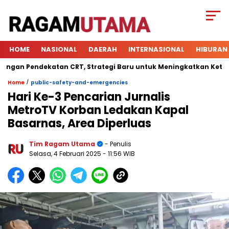
HOME
NASIONAL
DAERAH
INTERNASIONAL
HIBURAN
n Pendekatan CRT, Strategi Baru untuk Meningkatkan Keterliba
/
Home
public-safety-and-emergencies
Hari Ke-3 Pencarian Jurnalis
MetroTV Korban Ledakan Kapal
Basarnas, Area Diperluas
Tim Ragam Utama
- Penulis
Selasa, 4 Februari 2025
- 11:56 WIB