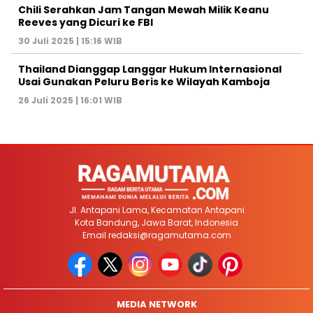
Chili Serahkan Jam Tangan Mewah Milik Keanu
Reeves yang Dicuri ke FBI
30 Juli 2025 | 15:16 WIB
Thailand Dianggap Langgar Hukum Internasional
Usai Gunakan Peluru Beris ke Wilayah Kamboja
26 Juli 2025 | 16:01 WIB
Jl. Antapani Lama, Kecamatan Antapani
Kota Bandung, Jawa Barat, Indonesia
Email
redaksi@ragamutama.com
MEDIA NETWORK