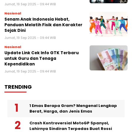
Jumat, 19 Sep 2025 - 09:44 WIB
Nasional
Senam Anak Indonesia Hebat,
Panduan Melatih Fisik dan Karakter
Sejak Dini
Jumat, 19 Sep 2025 - 09:44 WIB
Nasional
Update Link Cek Info GTK Terbaru
untuk Guru dan Tenaga
Kependidikan
Jumat, 19 Sep 2025 - 09:44 WIB
TRENDING
1 Emas Berapa Gram? Mengenal Lengkap
Berat, Harga, dan Jenis Emas
Crash Kontroversial MotoGP Spanyol,
Lahirnya Sindiran Terpedas Buat Rossi