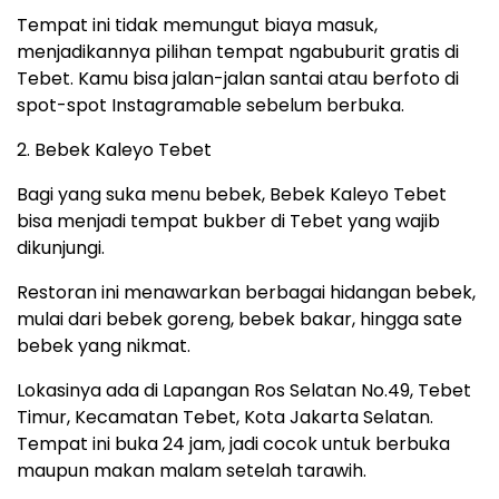
Tempat ini tidak memungut biaya masuk,
menjadikannya pilihan tempat ngabuburit gratis di
Tebet. Kamu bisa jalan-jalan santai atau berfoto di
spot-spot Instagramable sebelum berbuka.
2. Bebek Kaleyo Tebet
Bagi yang suka menu bebek, Bebek Kaleyo Tebet
bisa menjadi tempat bukber di Tebet yang wajib
dikunjungi.
Restoran ini menawarkan berbagai hidangan bebek,
mulai dari bebek goreng, bebek bakar, hingga sate
bebek yang nikmat.
Lokasinya ada di Lapangan Ros Selatan No.49, Tebet
Timur, Kecamatan Tebet, Kota Jakarta Selatan.
Tempat ini buka 24 jam, jadi cocok untuk berbuka
maupun makan malam setelah tarawih.