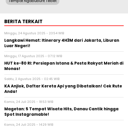
Tempat Ngabuburit Tebet
BERITA TERKAIT
Minggu, 24 Agustus 2025 - 23:54 WIB
Langkawi Hemat: Itinerary 4H3M dari Jakarta, Liburan
Luar Negeri!
Minggu, 17 Agustus 2025 - 07:12 WIB
HUT ke-80 RI: Persiapan Istana & Pesta Rakyat Meriah di
Monas!
Sabtu, 2 Agustus 2025 - 02:45 WIB
KA Anjlok, Daftar Kereta Api yang Dibatalkan! Cek Rute
Anda!
Kamis, 24 Juli 2025 - 18:53 WIB
Magetan: 5 Tempat Wisata Hits, Danau Cantik hingga
Spot Instagramable!
Kamis, 24 Juli 2025 - 14:29 WIB