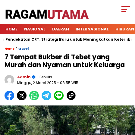
HOME
NASIONAL
DAERAH
INTERNASIONAL
HIBURAN
dekatan CRT, Strategi Baru untuk Meningkatkan Keterlibatan Si
/
Home
travel
7 Tempat Bukber di Tebet yang
Murah dan Nyaman untuk Keluarga
Admin
- Penulis
Minggu, 2 Maret 2025
- 08:55 WIB