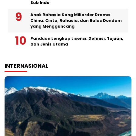
Sub Indo
Anak Rahasia Sang Miliarder Drama
China: Cinta, Rahasia, dan Balas Dendam
yang Mengguncang
Panduan Lengkap Lisensi: Definisi, Tujuan,
dan Jenis Utama
INTERNASIONAL