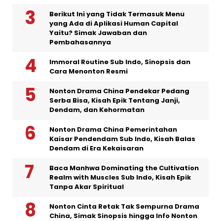
Berikut Ini yang Tidak Termasuk Menu
yang Ada di Aplikasi Human Capital
Yaitu? Simak Jawaban dan
Pembahasannya
Immoral Routine Sub Indo, Sinopsis dan
Cara Menonton Resmi
Nonton Drama China Pendekar Pedang
Serba Bisa, Kisah Epik Tentang Janji,
Dendam, dan Kehormatan
Nonton Drama China Pemerintahan
Kaisar Pendendam Sub Indo, Kisah Balas
Dendam di Era Kekaisaran
Baca Manhwa Dominating the Cultivation
Realm with Muscles Sub Indo, Kisah Epik
Tanpa Akar Spiritual
Nonton Cinta Retak Tak Sempurna Drama
China, Simak Sinopsis hingga Info Nonton