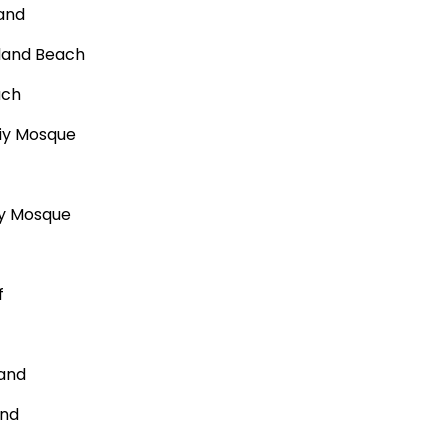
land
sland Beach
ach
iiy Mosque
ay Mosque
f
land
and