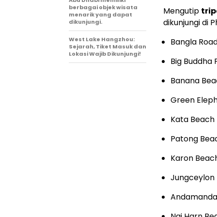
Abu Dhabi memiliki
berbagai objek wisata
Mengutip
tri
menarik yang dapat
dikunjungi di 
dikunjungi.
West Lake Hangzhou:
Bangla Roa
Sejarah, Tiket Masuk dan
Lokasi Wajib Dikunjungi!
Big Buddha 
Banana Bea
Green Eleph
Kata Beach
Patong Bea
Karon Beac
Jungceylon
Andamanda
Nai Harn Be