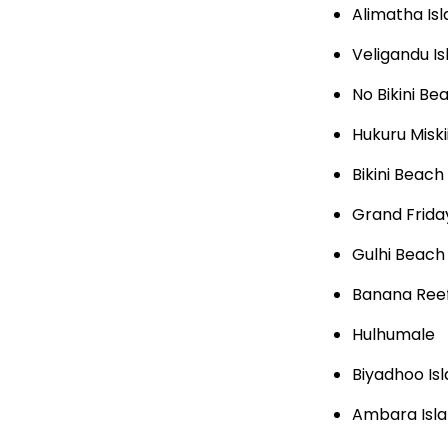
Alimatha Is
Veligandu I
No Bikini Be
Hukuru Misk
Bikini Beach
Grand Frid
Gulhi Beach
Banana Ree
Hulhumale
Biyadhoo Is
Ambara Isl