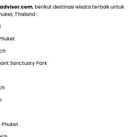
padvisor.com
, berikut destinasi wisata terbaik untuk
Phuket, Thailand :
d
Phuket
ch
ant Sanctuary Park
ch
h
 Phuket
ach