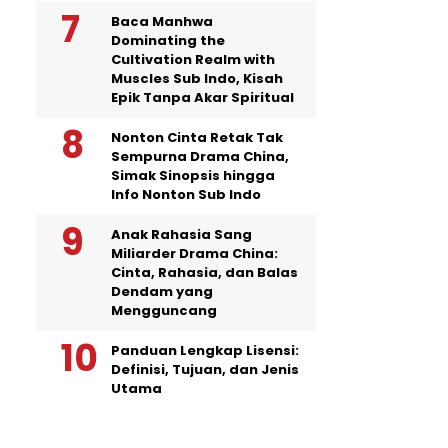
Baca Manhwa
Dominating the
Cultivation Realm with
Muscles Sub Indo, Kisah
Epik Tanpa Akar Spiritual
Nonton Cinta Retak Tak
Sempurna Drama China,
Simak Sinopsis hingga
Info Nonton Sub Indo
Anak Rahasia Sang
Miliarder Drama China:
Cinta, Rahasia, dan Balas
Dendam yang
Mengguncang
Panduan Lengkap Lisensi:
Definisi, Tujuan, dan Jenis
Utama