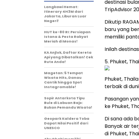
destinasi bul
Langkawi Hemat:
TripAdvisor 20
Itinerary 4H3M dari
Jakarta, Liburan Luar
Negeri!
Dikutip RAG
baru yang be
HUT ke-80 RI: Persiapan
memiliki panta
Istana & Pesta Rakyat
Meriah di Monas!
Inilah destina
KA Anjlok, Daftar Kereta
Api yang Dibatalkan! Cek
5. Phuket, Tha
Rute Anda!
Magetan: 5 Tempat
Wisata Hits, Danau
Phuket, Thail
Cantik hingga Spot
terbaik di duni
Instagramable!
Pasangan yang
Sopir Antarkota Tipu
Bule di Labuan Bajo:
ke Phuket, Tha
Bukan Pemandu Wisata!
Di sana ada b
Geopark Kaldera Toba
Dapat Nilai Positif dari
Banyak air ter
UNESCO
di Phuket, Tha