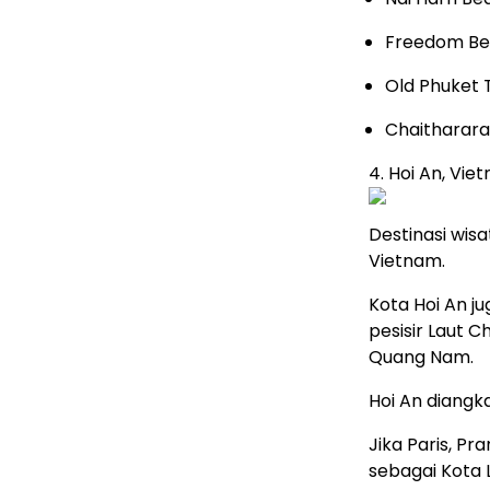
Freedom B
Old Phuket
Chaitharar
4. Hoi An, Vie
Destinasi wis
Vietnam.
Kota Hoi An ju
pesisir Laut C
Quang Nam.
Hoi An diangk
Jika Paris, Pr
sebagai Kota 