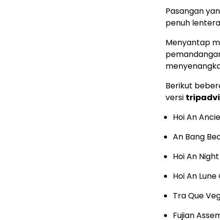
Pasangan yan
penuh lentera
Menyantap ma
pemandangan l
menyenangka
Berikut bebera
versi
tripadv
Hoi An Anci
An Bang Be
Hoi An Nigh
Hoi An Lune
Tra Que Veg
Fujian Assem