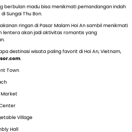
g berbulan madu bisa menikmati pemandangan indah
 di Sungai Thu Bon.
kanan ringan di Pasar Malam Hoi An sambil menikmati
entera akan jadi aktivitas romantis yang
n.
pa destinasi wisata paling favorit di Hoi An, Vietnam,
isor.com
.
ent Town
ach
t Market
 Center
etable Village
bly Hall