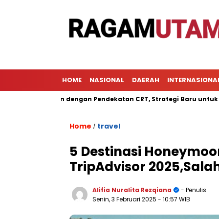
HOME
NASIONAL
DAERAH
INTERNASIONA
mbelajaran dengan Pendekatan CRT, Strategi Baru untuk Meningk
Home
travel
/
5 Destinasi Honeymoon
TripAdvisor 2025,Sala
Alifia Nuralita Rezqiana
- Penulis
Senin, 3 Februari 2025
- 10:57 WIB