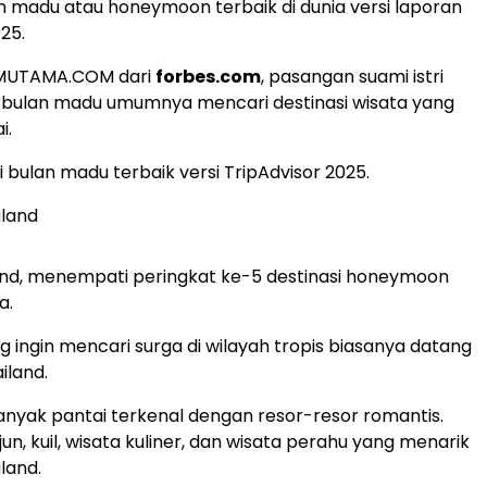
an madu atau honeymoon terbaik di dunia versi laporan
25.
AMUTAMA.COM dari
forbes.com
, pasangan suami istri
rbulan madu umumnya mencari destinasi wisata yang
i.
si bulan madu terbaik versi TripAdvisor 2025.
iland
and, menempati peringkat ke-5 destinasi honeymoon
a.
 ingin mencari surga di wilayah tropis biasanya datang
iland.
anyak pantai terkenal dengan resor-resor romantis.
jun, kuil, wisata kuliner, dan wisata perahu yang menarik
iland.