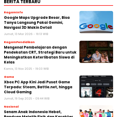
BERITA TERBARU
RagamInfo
Google Maps Upgrade Besar, Bisa
Tanya Langsung Pakai Gemini,
Navigasi 3D Makin Detail
Jumat, 13 Mar 2026 - 19:13 WIB
RagamPendidikan
Mengenal Pembelajaran dengan
Pendekatan CRT, Strategi Baru untuk
Meningkatkan Keterlibatan Siswa di
Kelas
Kamis, 13 Nov 2025 - 19:03 WIB
Game
Xbox PC App Kini Jadi Pusat Game
Terpadu: Steam, Battle.net, hingga
Cloud Gaming
Jumat, 19 Sep 2025 - 09:44 WIB
Nasional
Senam Anak Indonesia Hebat,
Panduan Melatih Fisik dan Karakter