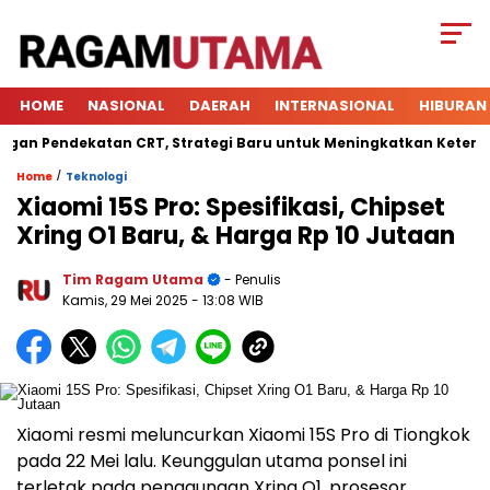
HOME
NASIONAL
DAERAH
INTERNASIONAL
HIBURAN
Pendekatan CRT, Strategi Baru untuk Meningkatkan Keterlibata
/
Home
Teknologi
Xiaomi 15S Pro: Spesifikasi, Chipset
Xring O1 Baru, & Harga Rp 10 Jutaan
Tim Ragam Utama
- Penulis
Kamis, 29 Mei 2025
- 13:08 WIB
Xiaomi resmi meluncurkan Xiaomi 15S Pro di Tiongkok
pada 22 Mei lalu. Keunggulan utama ponsel ini
terletak pada penggunaan Xring O1, prosesor