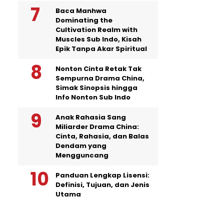
Baca Manhwa
Dominating the
Cultivation Realm with
Muscles Sub Indo, Kisah
Epik Tanpa Akar Spiritual
Nonton Cinta Retak Tak
Sempurna Drama China,
Simak Sinopsis hingga
Info Nonton Sub Indo
Anak Rahasia Sang
Miliarder Drama China:
Cinta, Rahasia, dan Balas
Dendam yang
Mengguncang
Panduan Lengkap Lisensi:
Definisi, Tujuan, dan Jenis
Utama