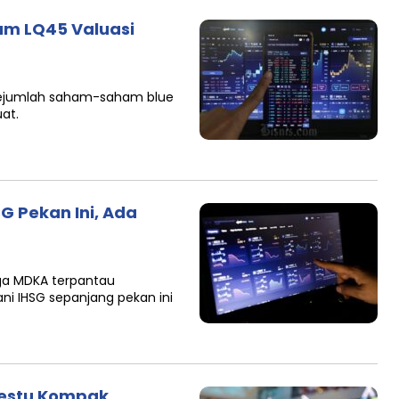
ham LQ45 Valuasi
sejumlah saham-saham blue
at.
G Pekan Ini, Ada
gga MDKA terpantau
 IHSG sepanjang pekan ini
gestu Kompak