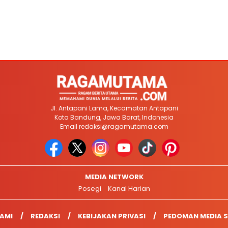
Jl. Antapani Lama, Kecamatan Antapani
Kota Bandung, Jawa Barat, Indonesia
Email
redaksi@ragamutama.com
MEDIA NETWORK
Posegi
Kanal Harian
AMI
REDAKSI
KEBIJAKAN PRIVASI
PEDOMAN MEDIA S