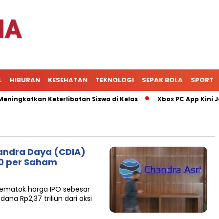
L
HIBURAN
KESEHATAN
TEKNOLOGI
SEPAK BOLA
SPORT
katkan Keterlibatan Siswa di Kelas
Xbox PC App Kini Jadi
andra Daya (CDIA)
90 per Saham
mematok harga IPO sebesar
na Rp2,37 triliun dari aksi