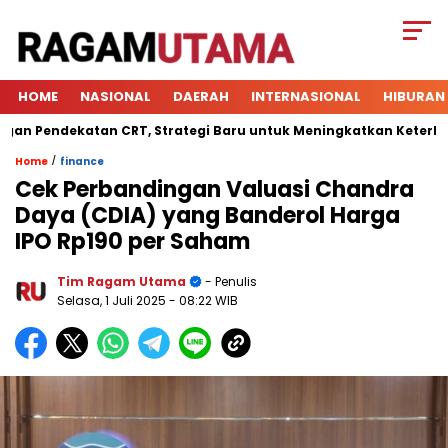
HOME
NASIONAL
DAERAH
INTERNASIONAL
HIBURAN
ndekatan CRT, Strategi Baru untuk Meningkatkan Keterlibatan S
/
Home
finance
Cek Perbandingan Valuasi Chandra
Daya (CDIA) yang Banderol Harga
IPO Rp190 per Saham
Tim Ragam Utama
- Penulis
Selasa, 1 Juli 2025
- 08:22 WIB