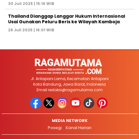
30 Juli 2025 | 15:16 WIB
Thailand Dianggap Langgar Hukum Internasional
Usai Gunakan Peluru Beris ke Wilayah Kamboja
26 Juli 2025 | 16:01 WIB
Jl. Antapani Lama, Kecamatan Antapani
Kota Bandung, Jawa Barat, Indonesia
Email
redaksi@ragamutama.com
MEDIA NETWORK
Posegi
Kanal Harian