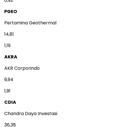
0,92
PGEO
Pertamina Geothermal
14,81
1,19
AKRA
AKR Corporindo
9,94
1,91
CDIA
Chandra Daya Investasi
36,38