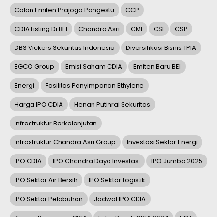
Calon Emiten Prajogo Pangestu
CCP
CDIA Listing Di BEI
Chandra Asri
CMI
CSI
CSP
DBS Vickers Sekuritas Indonesia
Diversifikasi Bisnis TPIA
EGCO Group
Emisi Saham CDIA
Emiten Baru BEI
Energi
Fasilitas Penyimpanan Ethylene
Harga IPO CDIA
Henan Putihrai Sekuritas
Infrastruktur Berkelanjutan
Infrastruktur Chandra Asri Group
Investasi Sektor Energi
IPO CDIA
IPO Chandra Daya Investasi
IPO Jumbo 2025
IPO Sektor Air Bersih
IPO Sektor Logistik
IPO Sektor Pelabuhan
Jadwal IPO CDIA