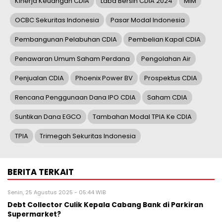
Kinerja Keuangan CDIA
Laba Bersih CDIA 2024
MIM
OCBC Sekuritas Indonesia
Pasar Modal Indonesia
Pembangunan Pelabuhan CDIA
Pembelian Kapal CDIA
Penawaran Umum Saham Perdana
Pengolahan Air
Penjualan CDIA
Phoenix Power BV
Prospektus CDIA
Rencana Penggunaan Dana IPO CDIA
Saham CDIA
Suntikan Dana EGCO
Tambahan Modal TPIA Ke CDIA
TPIA
Trimegah Sekuritas Indonesia
BERITA TERKAIT
Senin, 25 Agustus 2025 - 05:44 WIB
Debt Collector Culik Kepala Cabang Bank di Parkiran
Supermarket?