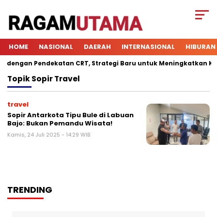
HOME
NASIONAL
DAERAH
INTERNASIONAL
HIBURAN
engan Pendekatan CRT, Strategi Baru untuk Meningkatkan Keter
Topik
Sopir Travel
travel
Sopir Antarkota Tipu Bule di Labuan
Bajo: Bukan Pemandu Wisata!
Kamis, 24 Juli 2025 - 14:29 WIB
TRENDING