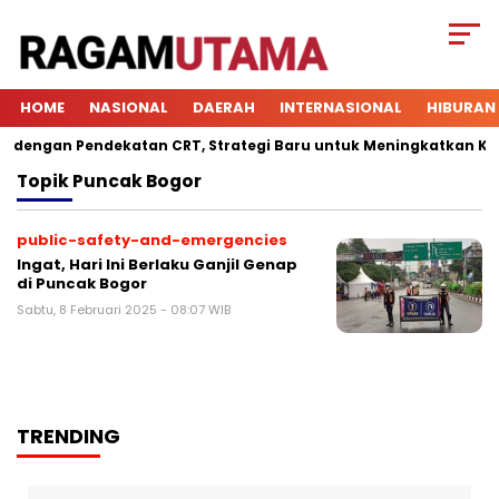
HOME
NASIONAL
DAERAH
INTERNASIONAL
HIBURAN
engan Pendekatan CRT, Strategi Baru untuk Meningkatkan Keterl
Topik
Puncak Bogor
public-safety-and-emergencies
Ingat, Hari Ini Berlaku Ganjil Genap
di Puncak Bogor
Sabtu, 8 Februari 2025 - 08:07 WIB
TRENDING