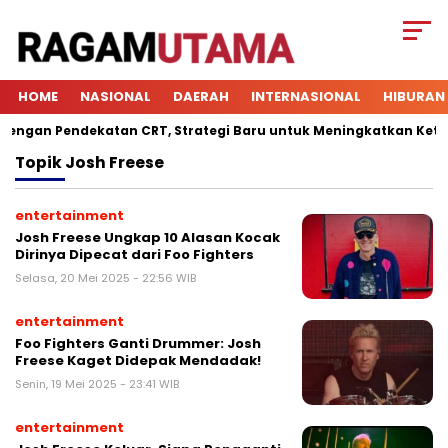
HOME
NASIONAL
DAERAH
INTERNASIONAL
HIBURAN
gan Pendekatan CRT, Strategi Baru untuk Meningkatkan Keterlib
Topik
Josh Freese
entertainment
Josh Freese Ungkap 10 Alasan Kocak
Dirinya Dipecat dari Foo Fighters
Selasa, 20 Mei 2025 - 22:56 WIB
entertainment
Foo Fighters Ganti Drummer: Josh
Freese Kaget Didepak Mendadak!
Senin, 19 Mei 2025 - 23:41 WIB
entertainment