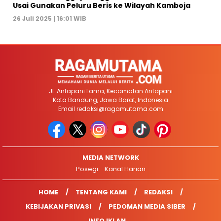
Usai Gunakan Peluru Beris ke Wilayah Kamboja
26 Juli 2025 | 16:01 WIB
Jl. Antapani Lama, Kecamatan Antapani
Kota Bandung, Jawa Barat, Indonesia
Email
redaksi@ragamutama.com
MEDIA NETWORK
Posegi
Kanal Harian
HOME
TENTANG KAMI
REDAKSI
KEBIJAKAN PRIVASI
PEDOMAN MEDIA SIBER
INFO IKLAN