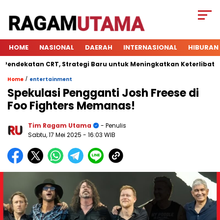
HOME
NASIONAL
DAERAH
INTERNASIONAL
HIBURAN
katan CRT, Strategi Baru untuk Meningkatkan Keterlibatan Sisw
/
Home
entertainment
Spekulasi Pengganti Josh Freese di
Foo Fighters Memanas!
Tim Ragam Utama
- Penulis
Sabtu, 17 Mei 2025
- 16:03 WIB