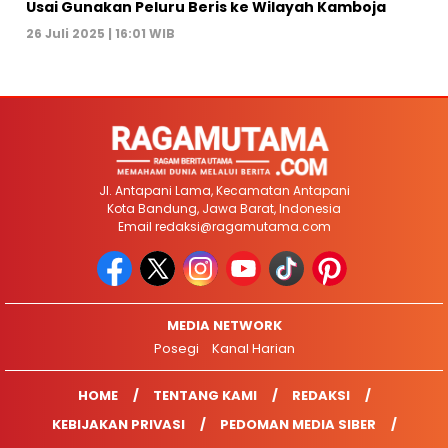
Usai Gunakan Peluru Beris ke Wilayah Kamboja
26 Juli 2025 | 16:01 WIB
Jl. Antapani Lama, Kecamatan Antapani
Kota Bandung, Jawa Barat, Indonesia
Email
redaksi@ragamutama.com
MEDIA NETWORK
Posegi
Kanal Harian
HOME
TENTANG KAMI
REDAKSI
KEBIJAKAN PRIVASI
PEDOMAN MEDIA SIBER