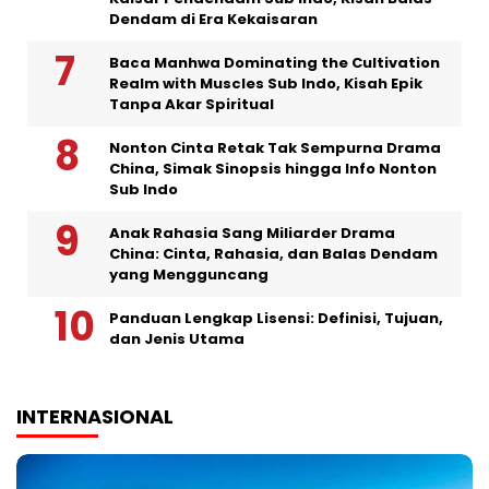
Dendam di Era Kekaisaran
Baca Manhwa Dominating the Cultivation
Realm with Muscles Sub Indo, Kisah Epik
Tanpa Akar Spiritual
Nonton Cinta Retak Tak Sempurna Drama
China, Simak Sinopsis hingga Info Nonton
Sub Indo
Anak Rahasia Sang Miliarder Drama
China: Cinta, Rahasia, dan Balas Dendam
yang Mengguncang
Panduan Lengkap Lisensi: Definisi, Tujuan,
dan Jenis Utama
INTERNASIONAL