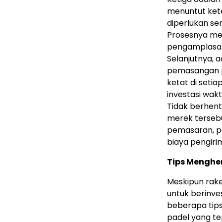
menuntut ketel
diperlukan s
Prosesnya me
pengamplasan 
Selanjutnya, 
pemasangan pe
ketat di seti
investasi wakt
Tidak berhenti
merek tersebu
pemasaran, pe
biaya pengiri
Tips Menghe
Meskipun rake
untuk berinv
beberapa tip
padel yang te