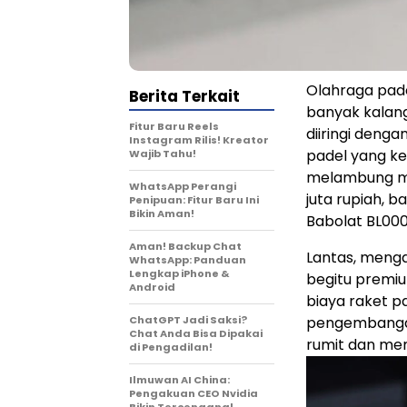
Olahraga pade
Berita Terkait
banyak kalang
Fitur Baru Reels
diiringi deng
Instagram Rilis! Kreator
padel yang k
Wajib Tahu!
melambung mu
WhatsApp Perangi
juta rupiah, 
Penipuan: Fitur Baru Ini
Bikin Aman!
Babolat BL000
Aman! Backup Chat
Lantas, menga
WhatsApp: Panduan
Lengkap iPhone &
begitu premiu
Android
biaya raket p
ChatGPT Jadi Saksi?
pengembangan 
Chat Anda Bisa Dipakai
rumit dan me
di Pengadilan!
Ilmuwan AI China:
Pengakuan CEO Nvidia