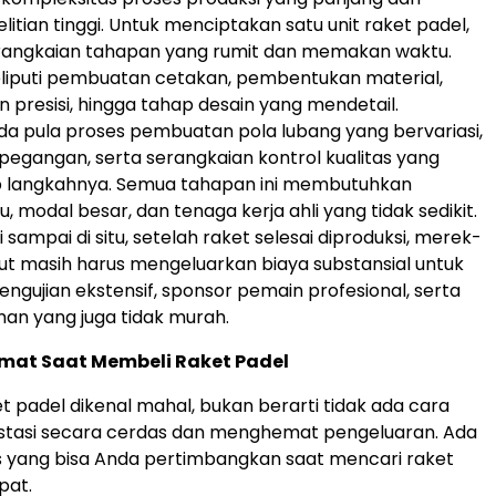
itian tinggi. Untuk menciptakan satu unit raket padel,
erangkaian tahapan yang rumit dan memakan waktu.
liputi pembuatan cetakan, pembentukan material,
presisi, hingga tahap desain yang mendetail.
ada pula proses pembuatan pola lubang yang bervariasi,
gangan, serta serangkaian kontrol kualitas yang
ap langkahnya. Semua tahapan ini membutuhkan
u, modal besar, dan tenaga kerja ahli yang tidak sedikit.
 sampai di situ, setelah raket selesai diproduksi, merek-
t masih harus mengeluarkan biaya substansial untuk
ngujian ekstensif, sponsor pemain profesional, serta
man yang juga tidak murah.
mat Saat Membeli Raket Padel
t padel dikenal mahal, bukan berarti tidak ada cara
estasi secara cerdas dan menghemat pengeluaran. Ada
s yang bisa Anda pertimbangkan saat mencari raket
pat.