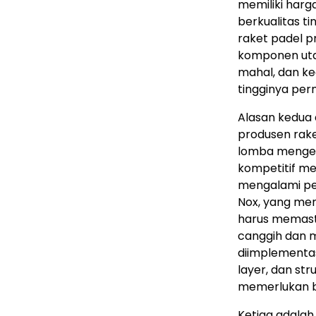
memiliki harg
berkualitas t
raket padel 
komponen uta
mahal, dan k
tingginya per
Alasan kedua 
produsen rake
lomba mengem
kompetitif mer
mengalami pen
Nox, yang men
harus memasti
canggih dan m
diimplementas
layer, dan st
memerlukan bi
Ketiga adalah