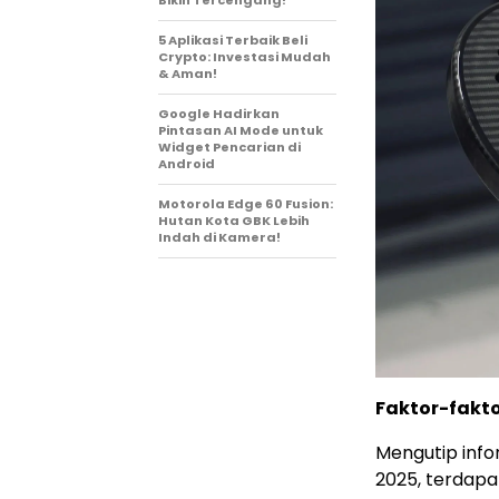
Bikin Tercengang!
5 Aplikasi Terbaik Beli
Crypto: Investasi Mudah
& Aman!
Google Hadirkan
Pintasan AI Mode untuk
Widget Pencarian di
Android
Motorola Edge 60 Fusion:
Hutan Kota GBK Lebih
Indah di Kamera!
Faktor-fakt
Mengutip info
2025, terdapa