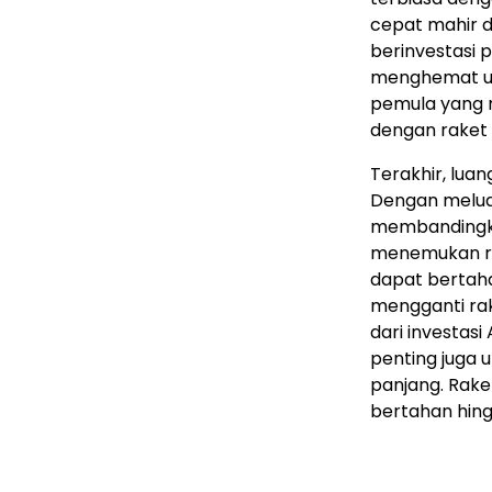
cepat mahir da
berinvestasi 
menghemat ua
pemula yang m
dengan raket
Terakhir, lua
Dengan melua
membandingka
menemukan ra
dapat bertahan
mengganti rak
dari investas
penting juga
panjang. Rake
bertahan hing