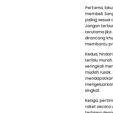
Pertama, lak
membeli. San
paling sesua
Jangan terbu
terutama jik
dirancang khu
membantu pro
Kedua, hindar
terlalu murah
seringkali me
mudah rusak. L
mendapatkan r
mengeluarkan
singkat.
Ketiga, pert
raket secara
terbiasa deng