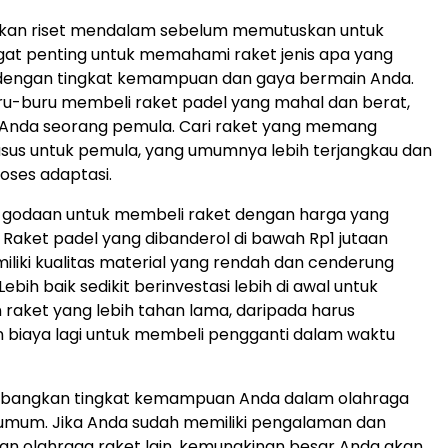
ukan riset mendalam sebelum memutuskan untuk
gat penting untuk memahami raket jenis apa yang
i dengan tingkat kemampuan dan gaya bermain Anda.
ru-buru membeli raket padel yang mahal dan berat,
a Anda seorang pemula. Cari raket yang memang
sus untuk pemula, yang umumnya lebih terjangkau dan
ses adaptasi.
i godaan untuk membeli raket dengan harga yang
. Raket padel yang dibanderol di bawah Rp1 jutaan
miliki kualitas material yang rendah dan cenderung
ebih baik sedikit berinvestasi lebih di awal untuk
aket yang lebih tahan lama, daripada harus
 biaya lagi untuk membeli pengganti dalam waktu
imbangkan tingkat kemampuan Anda dalam olahraga
 umum. Jika Anda sudah memiliki pengalaman dan
an olahraga raket lain, kemungkinan besar Anda akan