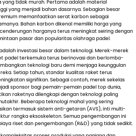
a yang tidak murah. Pertama adalah material
inggi yang menjadi bahan dasarnya. Sebagian besar
premium memanfaatkan serat karbon sebagai
manya. Bahan karbon dikenal memiliki harga yang
ecenderungan harganya terus meningkat seiring dengan
mintaan pasar dan popularitas olahraga padel.
adalah investasi besar dalam teknologi. Merek-merek
t padel terkemuka terus berinovasi dan berlomba-
bangkan teknologi baru demi menjaga keunggulan
eka. Setiap tahun, standar kualitas raket terus
ingkatan signifikan. Sebagai contoh, merek sekelas
jadi sponsor bagi pemain-pemain padel top dunia,
kan raketnya dilengkapi dengan teknologi paling
utakhir. Beberapa teknologi mahal yang sering
ikan termasuk sistem anti-getaran (AVS), inti multi-
ruktur rangka eksoskeleton. Semua pengembangan ini
aya riset dan pengembangan (R&D) yang tidak sedikit.
 kompleksitas proses produksi yang panjang dan