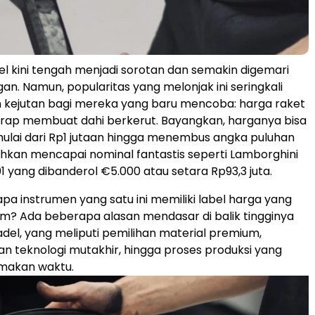
l kini tengah menjadi sorotan dan semakin digemari
an. Namun, popularitas yang melonjak ini seringkali
an kejutan bagi mereka yang baru mencoba: harga raket
erap membuat dahi berkerut. Bayangkan, harganya bisa
lai dari Rp1 jutaan hingga menembus angka puluhan
bahkan mencapai nominal fantastis seperti Lamborghini
1 yang dibanderol €5.000 atau setara Rp93,3 juta.
pa instrumen yang satu ini memiliki label harga yang
m? Ada beberapa alasan mendasar di balik tingginya
adel, yang meliputi pemilihan material premium,
teknologi mutakhir, hingga proses produksi yang
makan waktu.