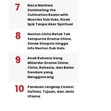
Baca Manhwa
Dominating the
Cultivation Realm with
Muscles Sub Indo, Kisah
Epik Tanpa Akar Spiritual
Nonton Cinta Retak Tak
Sempurna Drama China,
Simak Sinopsis hingga
Info Nonton Sub Indo
Anak Rahasia Sang
Miliarder Drama China:
Cinta, Rahasia, dan Balas
Dendam yang
Mengguncang
Panduan Lengkap Lisensi:
Definisi, Tujuan, dan Jenis
Utama