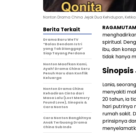
Nonton Drama China Jejak Dua Kehidupan, Ketik
RAGAMUTAM
Berita Terkait
menghadirkan 
Drama Baru WeTV
spiritual. De
“Balas Dendam Istri
ibu, dan konsp
yang Tak Dianggap”
Siap Tayang Perdana
tidak hanya m
Nonton Maafkan Kami,
Sinopsis
Ayah! Drama China Seru
Penuh Haru dan Konflik
Keluarga
Lania, seorang
Nonton Drama China
menyakiti mak
Kehadiran Cinta dari
Masa Lalu (Lost Memory
20 tahun, ia
Found Love), Sinopsis &
hari putrinya
Cara Nonton
rumah sakit. 
Cara Nonton Bangkitnya
prinsipnya da
Anak Terbuang Drama
China Sub Indo
menyelamatka