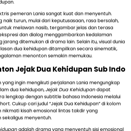
idupan.
tris pemeran Lania sangat kuat dan menyentuh.
 naik turun, mulai dari keputusasaan, rasa bersalah,
untuk melawan nasib, tergambar jelas dan terasa
p ekspresi dan dialog menggambarkan kedalaman
jarang ditemukan di drama lain. Selain itu, visual dunia
kilasan dua kehidupan ditampilkan secara sinematik,
galaman menonton semakin memukau.
ton Jejak Dua Kehidupan Sub Indo
 yang ingin mengikuti perjalanan Lania mengungkap
lam dua kehidupan,
Jejak Dua Kehidupan
dapat
ra lengkap dengan subtitle bahasa Indonesia melalui
hort. Cukup cari judul “Jejak Dua Kehidupan” di kolom
 nikmati kisah emosional lintas takdir yang
sekaligus menyentuh.
hidupan
adalah drama yang menyentuh sisi emosional