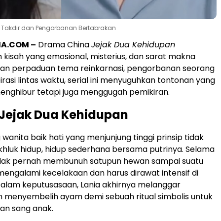
a Takdir dan Pengorbanan Bertabrakan
A.COM –
Drama China
Jejak Dua Kehidupan
kisah yang emosional, misterius, dan sarat makna
ngan perpaduan tema reinkarnasi, pengorbanan seorang
irasi lintas waktu, serial ini menyuguhkan tontonan yang
enghibur tetapi juga menggugah pemikiran.
 Jejak Dua Kehidupan
 wanita baik hati yang menjunjung tinggi prinsip tidak
hluk hidup, hidup sederhana bersama putrinya. Selama
 tidak pernah membunuh satupun hewan sampai suatu
 mengalami kecelakaan dan harus dirawat intensif di
Dalam keputusasaan, Lania akhirnya melanggar
n menyembelih ayam demi sebuah ritual simbolis untuk
n sang anak.