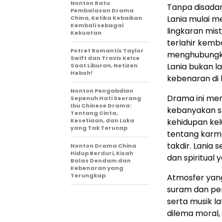
Nonton Ratu
Tanpa disadar
Pembalasan Drama
Lania mulai m
China, Ketika Kebaikan
Kembali sebagai
lingkaran mis
Kekuatan
terlahir kemb
Potret Romantis Taylor
menghubungka
Swift dan Travis Kelce
Lania bukan l
Saat Liburan, Netizen
Heboh!
kebenaran di 
Nonton Pengabdian
Drama ini me
Sepenuh Hati Seorang
Ibu Chinese Drama:
kebanyakan se
Tentang Cinta,
Kesetiaan, dan Luka
kehidupan kel
yang Tak Terucap
tentang karm
takdir. Lania
Nonton Drama China
Hidup Berduri, Kisah
dan spiritual
Balas Dendam dan
Kebenaran yang
Terungkap
Atmosfer yang
suram dan pen
serta musik l
dilema moral,