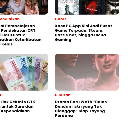
endidikan
Game
al Pembelajaran
Xbox PC App Kini Jadi Pusat
 Pendekatan CRT,
Game Terpadu: Steam,
i Baru untuk
Battle.net, hingga Cloud
atkan Keterlibatan
Gaming
i Kelas
l
Hiburan
Link Cek Info GTK
Drama Baru WeTV “Balas
 untuk Guru dan
Dendam Istri yang Tak
 Kependidikan
Dianggap” Siap Tayang
Perdana