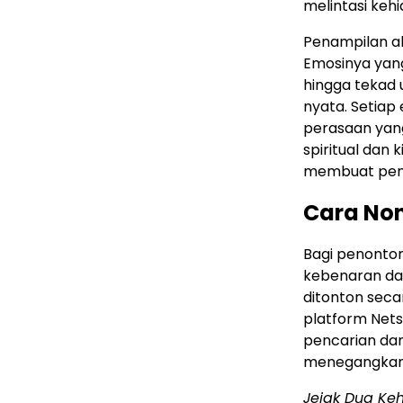
melintasi keh
Penampilan ak
Emosinya yang
hingga tekad 
nyata. Setia
perasaan yang 
spiritual dan 
membuat pen
Cara Non
Bagi penonton
kebenaran da
ditonton seca
platform Nets
pencarian dan
menegangkan 
Jejak Dua Ke