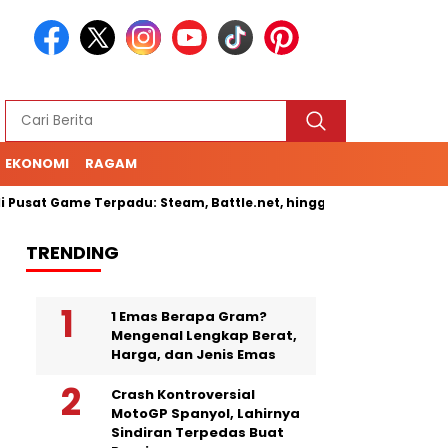
EKONOMI
RAGAM
 Game Terpadu: Steam, Battle.net, hingga Cloud Gaming
Sen
TRENDING
1 Emas Berapa Gram?
Mengenal Lengkap Berat,
Harga, dan Jenis Emas
Crash Kontroversial
MotoGP Spanyol, Lahirnya
Sindiran Terpedas Buat