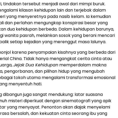
i, tindakan tersebut menjadi awal dari mimpi buruk.
engalami kilasan kehidupan lain dan terjebak dalam
teri yang menyeretnya pada nasib kelam. Ia kemudian
ali dan perlahan mengungkap konspirasi besar yang
n dua kehidupan berbeda. Dalam kehidupan barunya,
agi wanita pasrah, melainkan sosok yang berani mencari
balik setiap kejadian yang merenggut masa lalunya.
nonjol karena penyampaian kisahnya yang berbeda dari
rial China. Tidak hanya mengangkat cerita cinta atau
uarga,
Jejak Dua Kehidupan
memperdalam makna
a, pengorbanan, dan pilihan hidup yang mengubah
 sebagai tokoh utama mengalami transformasi emosional
 yang menyentuh hati.
 dibangun juga sangat mendukung: latar suasana
uh misteri diperkuat dengan sinematografi yang apik
atar yang menyayat. Penonton akan diajak menyelami
 rasa bersalah, dan kekuatan cinta seorang ibu yang