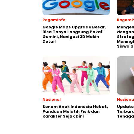
RagamInfo
RagamP
Google Maps Upgrade Besar,
Mengen
Bisa Tanya Langsung Pakai
dengan
Gemini, Navigasi 3D Makin
Strateg
Detail
Meningk
Siswa d
Nasional
Nasiona
Senam Anak Indonesia Hebat,
Update 
Panduan Melatih Fisik dan
Terbaru
Karakter Sejak Dini
Tenaga