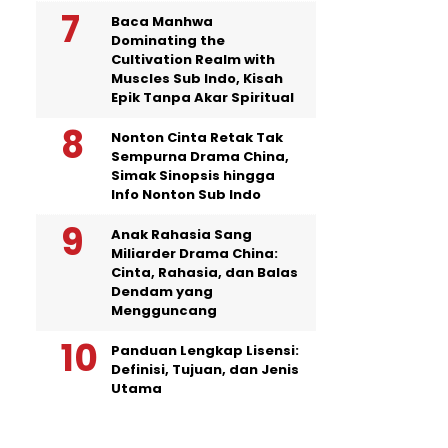
Baca Manhwa
Dominating the
Cultivation Realm with
Muscles Sub Indo, Kisah
Epik Tanpa Akar Spiritual
Nonton Cinta Retak Tak
Sempurna Drama China,
Simak Sinopsis hingga
Info Nonton Sub Indo
Anak Rahasia Sang
Miliarder Drama China:
Cinta, Rahasia, dan Balas
Dendam yang
Mengguncang
Panduan Lengkap Lisensi:
Definisi, Tujuan, dan Jenis
Utama