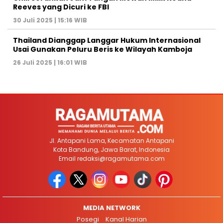
Reeves yang Dicuri ke FBI
30 Juli 2025 | 15:16 WIB
Thailand Dianggap Langgar Hukum Internasional
Usai Gunakan Peluru Beris ke Wilayah Kamboja
26 Juli 2025 | 16:01 WIB
Jl. Antapani Lama, Kecamatan Antapani
Kota Bandung, Jawa Barat, Indonesia
Email
redaksi@ragamutama.com
MEDIA NETWORK
Posegi
Kanal Harian