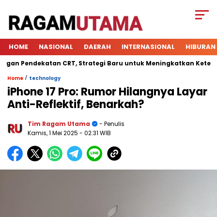
HOME
NASIONAL
DAERAH
INTERNASIONAL
HIBURAN
 Pendekatan CRT, Strategi Baru untuk Meningkatkan Keterlibata
/
Home
technology
iPhone 17 Pro: Rumor Hilangnya Layar
Anti-Reflektif, Benarkah?
Tim Ragam Utama
- Penulis
Kamis, 1 Mei 2025
- 02:31 WIB