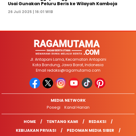
Usai Gunakan Peluru Beris ke Wilayah Kamboja
26 Juli 2025 | 16:01 WIB
Jl. Antapani Lama, Kecamatan Antapani
Kota Bandung, Jawa Barat, Indonesia
Email
redaksi@ragamutama.com
MEDIA NETWORK
Posegi
Kanal Harian
HOME
TENTANG KAMI
REDAKSI
KEBIJAKAN PRIVASI
PEDOMAN MEDIA SIBER