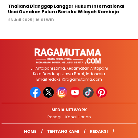
Thailand Dianggap Langgar Hukum Internasional
Usai Gunakan Peluru Beris ke Wilayah Kamboja
26 Juli 2025 | 16:01 WIB
Jl. Antapani Lama, Kecamatan Antapani
Kota Bandung, Jawa Barat, Indonesia
Email
redaksi@ragamutama.com
MEDIA NETWORK
Posegi
Kanal Harian
HOME
TENTANG KAMI
REDAKSI