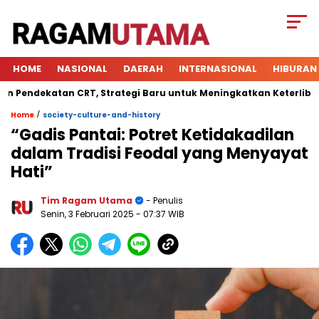
HOME
NASIONAL
DAERAH
INTERNASIONAL
HIBURAN
dekatan CRT, Strategi Baru untuk Meningkatkan Keterlibatan Si
/
Home
society-culture-and-history
“Gadis Pantai: Potret Ketidakadilan
dalam Tradisi Feodal yang Menyayat
Hati”
Tim Ragam Utama
- Penulis
Senin, 3 Februari 2025
- 07:37 WIB