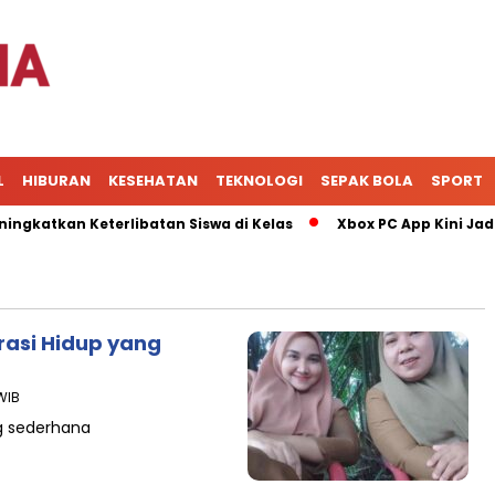
L
HIBURAN
KESEHATAN
TEKNOLOGI
SEPAK BOLA
SPORT
n Keterlibatan Siswa di Kelas
Xbox PC App Kini Jadi Pusat
rasi Hidup yang
WIB
ng sederhana