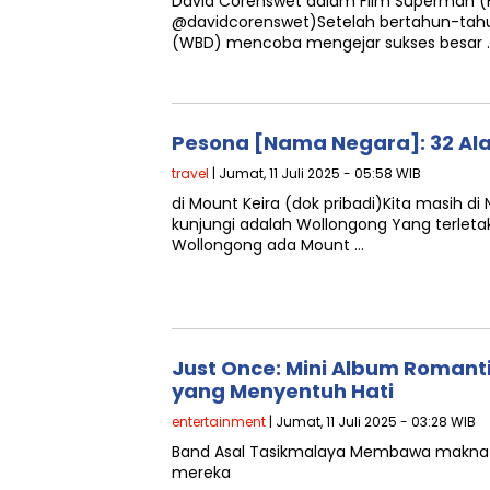
David Corenswet dalam Film Superman (F
@davidcorenswet)Setelah bertahun-tahu
(WBD) mencoba mengejar sukses besar 
Pesona [Nama Negara]: 32 Ala
travel
| Jumat, 11 Juli 2025 - 05:58 WIB
di Mount Keira (dok pribadi)Kita masih di
kunjungi adalah Wollongong Yang terleta
Wollongong ada Mount …
Just Once: Mini Album Romant
yang Menyentuh Hati
entertainment
| Jumat, 11 Juli 2025 - 03:28 WIB
Band Asal Tasikmalaya Membawa makna
mereka