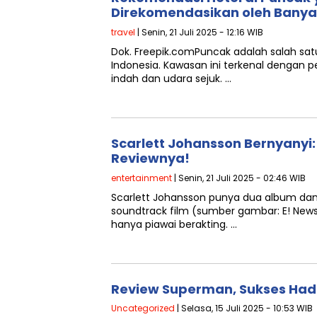
Direkomendasikan oleh Bany
travel
| Senin, 21 Juli 2025 - 12:16 WIB
Dok. Freepik.comPuncak adalah salah satu 
Indonesia. Kawasan ini terkenal denga
indah dan udara sejuk. …
Scarlett Johansson Bernyanyi
Reviewnya!
entertainment
| Senin, 21 Juli 2025 - 02:46 WIB
Scarlett Johansson punya dua album da
soundtrack film (sumber gambar: E! News
hanya piawai berakting. …
Review Superman, Sukses Had
Uncategorized
| Selasa, 15 Juli 2025 - 10:53 WIB