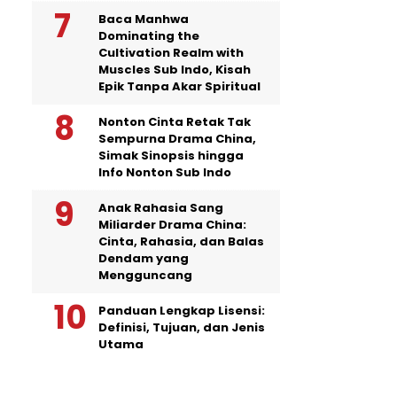
Baca Manhwa
Dominating the
Cultivation Realm with
Muscles Sub Indo, Kisah
Epik Tanpa Akar Spiritual
Nonton Cinta Retak Tak
Sempurna Drama China,
Simak Sinopsis hingga
Info Nonton Sub Indo
Anak Rahasia Sang
Miliarder Drama China:
Cinta, Rahasia, dan Balas
Dendam yang
Mengguncang
Panduan Lengkap Lisensi:
Definisi, Tujuan, dan Jenis
Utama