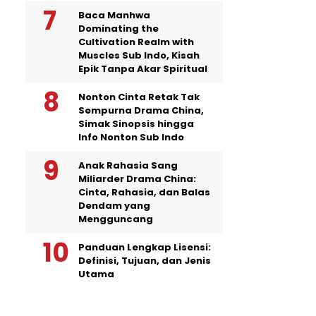
Baca Manhwa
Dominating the
Cultivation Realm with
Muscles Sub Indo, Kisah
Epik Tanpa Akar Spiritual
Nonton Cinta Retak Tak
Sempurna Drama China,
Simak Sinopsis hingga
Info Nonton Sub Indo
Anak Rahasia Sang
Miliarder Drama China:
Cinta, Rahasia, dan Balas
Dendam yang
Mengguncang
Panduan Lengkap Lisensi:
Definisi, Tujuan, dan Jenis
Utama