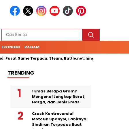
EKONOMI
RAGAM
sat Game Terpadu: Steam, Battle.net, hingga Cloud Gaming
S
TRENDING
1 Emas Berapa Gram?
Mengenal Lengkap Berat,
Harga, dan Jenis Emas
Crash Kontroversial
MotoGP Spanyol, Lahirnya
Sindiran Terpedas Buat