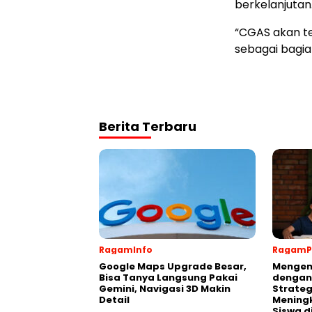
berkelanjutan
“CGAS akan te
sebagai bagia
Berita Terbaru
RagamInfo
RagamP
Google Maps Upgrade Besar,
Mengen
Bisa Tanya Langsung Pakai
dengan
Gemini, Navigasi 3D Makin
Strateg
Detail
Meningk
Siswa d