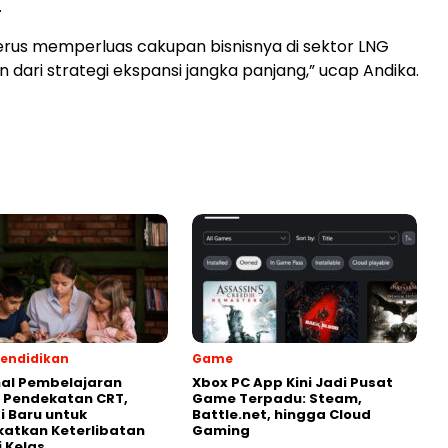
.
rus memperluas cakupan bisnisnya di sektor LNG
n dari strategi ekspansi jangka panjang,” ucap Andika.
endidikan
Game
al Pembelajaran
Xbox PC App Kini Jadi Pusat
 Pendekatan CRT,
Game Terpadu: Steam,
i Baru untuk
Battle.net, hingga Cloud
atkan Keterlibatan
Gaming
i Kelas