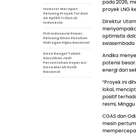
pada 2026, m
proyek LNG ked
Investor Merapat:
Peluang Proyek Tol dan
Air Rp160 Triliun di
Direktur Uta
Indonesia
menyampaikan
PLN Indonesia Power:
optimistis d
Peluang Emas Pasokan
swasembada 
Hidrogen Hijau Nasional
Desa Rengel Tuban
Andika menyeb
Diusulkan Jadi
potensi besar
Percontohan Koperasi
Desa Merah Putih
energi dari se
Nasional
“Proyek ini 
lokal, mencip
positif terha
resmi, Minggu
CGAS dan Odir
mesin pertumb
mempercepat t