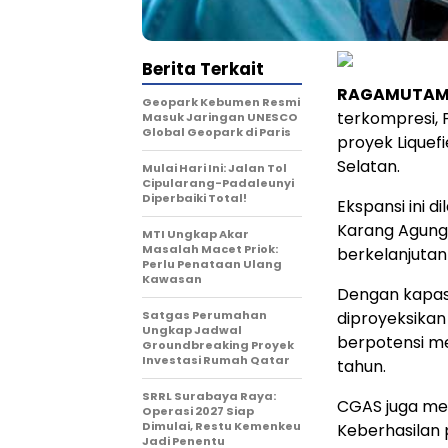
Berita Terkait
RAGAMUTAMA
Geopark Kebumen Resmi
terkompresi,
Masuk Jaringan UNESCO
Global Geopark di Paris
proyek Liquef
Selatan.
Mulai Hari Ini: Jalan Tol
Cipularang-Padaleunyi
Diperbaiki Total!
Ekspansi ini 
Karang Agung 
MTI Ungkap Akar
Masalah Macet Priok:
berkelanjutan 
Perlu Penataan Ulang
Kawasan
Dengan kapas
Satgas Perumahan
diproyeksikan
Ungkap Jadwal
berpotensi m
Groundbreaking Proyek
Investasi Rumah Qatar
tahun.
SRRL Surabaya Raya:
CGAS juga mem
Operasi 2027 Siap
Dimulai, Restu Kemenkeu
Keberhasilan 
Jadi Penentu