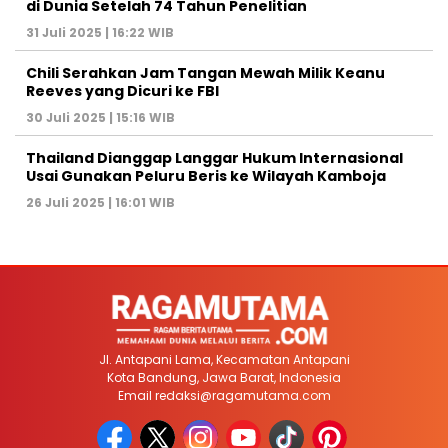
di Dunia Setelah 74 Tahun Penelitian
31 Juli 2025 | 16:22 WIB
Chili Serahkan Jam Tangan Mewah Milik Keanu
Reeves yang Dicuri ke FBI
30 Juli 2025 | 15:16 WIB
Thailand Dianggap Langgar Hukum Internasional
Usai Gunakan Peluru Beris ke Wilayah Kamboja
26 Juli 2025 | 16:01 WIB
Jl. Antapani Lama, Kecamatan Antapani
Kota Bandung, Jawa Barat, Indonesia
Email
redaksi@ragamutama.com