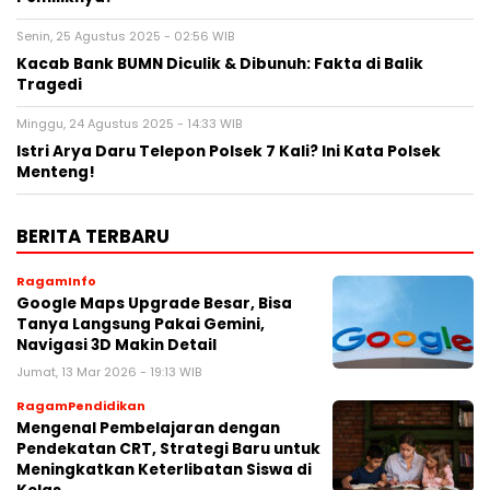
Senin, 25 Agustus 2025 - 02:56 WIB
Kacab Bank BUMN Diculik & Dibunuh: Fakta di Balik
Tragedi
Minggu, 24 Agustus 2025 - 14:33 WIB
Istri Arya Daru Telepon Polsek 7 Kali? Ini Kata Polsek
Menteng!
BERITA TERBARU
RagamInfo
Google Maps Upgrade Besar, Bisa
Tanya Langsung Pakai Gemini,
Navigasi 3D Makin Detail
Jumat, 13 Mar 2026 - 19:13 WIB
RagamPendidikan
Mengenal Pembelajaran dengan
Pendekatan CRT, Strategi Baru untuk
Meningkatkan Keterlibatan Siswa di