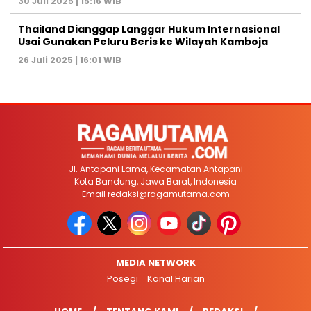
30 Juli 2025 | 15:16 WIB
Thailand Dianggap Langgar Hukum Internasional
Usai Gunakan Peluru Beris ke Wilayah Kamboja
26 Juli 2025 | 16:01 WIB
Jl. Antapani Lama, Kecamatan Antapani
Kota Bandung, Jawa Barat, Indonesia
Email
redaksi@ragamutama.com
MEDIA NETWORK
Posegi
Kanal Harian