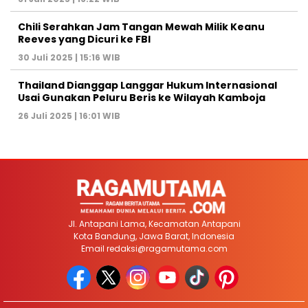
Chili Serahkan Jam Tangan Mewah Milik Keanu
Reeves yang Dicuri ke FBI
30 Juli 2025 | 15:16 WIB
Thailand Dianggap Langgar Hukum Internasional
Usai Gunakan Peluru Beris ke Wilayah Kamboja
26 Juli 2025 | 16:01 WIB
Jl. Antapani Lama, Kecamatan Antapani
Kota Bandung, Jawa Barat, Indonesia
Email
redaksi@ragamutama.com