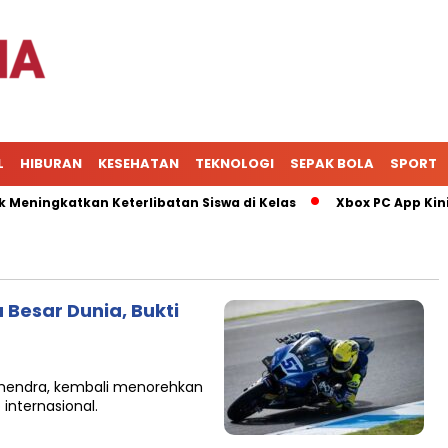
L
HIBURAN
KESEHATAN
TEKNOLOGI
SEPAK BOLA
SPORT
ingkatkan Keterlibatan Siswa di Kelas
Xbox PC App Kini Ja
 Besar Dunia, Bukti
ahendra, kembali menorehkan
internasional.