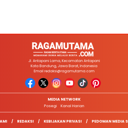
Jl. Antapani Lama, Kecamatan Antapani
Kota Bandung, Jawa Barat, Indonesia
Email
redaksi@ragamutama.com
MEDIA NETWORK
Posegi
Kanal Harian
AMI
REDAKSI
KEBIJAKAN PRIVASI
PEDOMAN MEDIA S