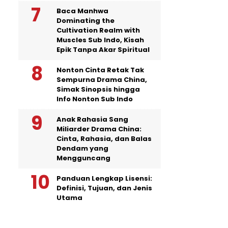
Baca Manhwa
Dominating the
Cultivation Realm with
Muscles Sub Indo, Kisah
Epik Tanpa Akar Spiritual
Nonton Cinta Retak Tak
Sempurna Drama China,
Simak Sinopsis hingga
Info Nonton Sub Indo
Anak Rahasia Sang
Miliarder Drama China:
Cinta, Rahasia, dan Balas
Dendam yang
Mengguncang
Panduan Lengkap Lisensi:
Definisi, Tujuan, dan Jenis
Utama