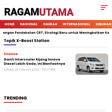
HOME
NASIONAL
DAERAH
INTERNASIONAL
HIBURAN
ngan Pendekatan CRT, Strategi Baru untuk Meningkatkan Keterli
Topik
X-Boost Station
finance
Ganti Intercooler Kijang Innova
Diesel Lebih Gede, Ini Manfaatnya
Selasa, 25 Februari 2025 - 08:37 WIB
TRENDING