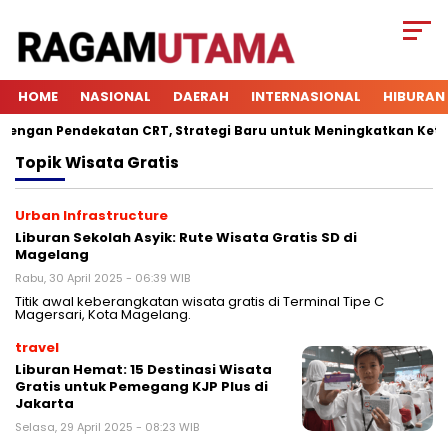
HOME
NASIONAL
DAERAH
INTERNASIONAL
HIBURAN
gan Pendekatan CRT, Strategi Baru untuk Meningkatkan Keterlib
Topik
Wisata Gratis
Urban Infrastructure
Liburan Sekolah Asyik: Rute Wisata Gratis SD di
Magelang
Rabu, 30 April 2025 - 06:39 WIB
Titik awal keberangkatan wisata gratis di Terminal Tipe C
Magersari, Kota Magelang.
travel
Liburan Hemat: 15 Destinasi Wisata
Gratis untuk Pemegang KJP Plus di
Jakarta
Selasa, 29 April 2025 - 08:23 WIB