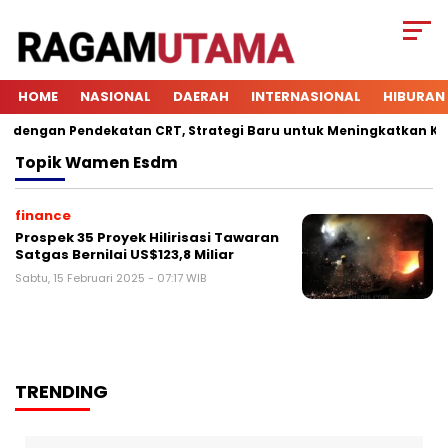
HOME
NASIONAL
DAERAH
INTERNASIONAL
HIBURAN
engan Pendekatan CRT, Strategi Baru untuk Meningkatkan Keterl
Topik
Wamen Esdm
finance
Prospek 35 Proyek Hilirisasi Tawaran
Satgas Bernilai US$123,8 Miliar
Sabtu, 15 Februari 2025 - 07:17 WIB
TRENDING