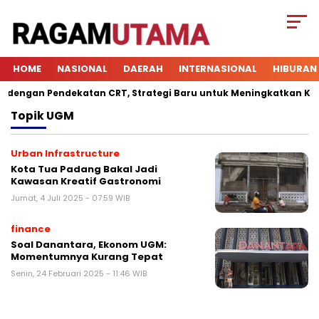
HOME
NASIONAL
DAERAH
INTERNASIONAL
HIBURAN
engan Pendekatan CRT, Strategi Baru untuk Meningkatkan Keterl
Topik
UGM
Urban Infrastructure
Kota Tua Padang Bakal Jadi
Kawasan Kreatif Gastronomi
Jumat, 4 Juli 2025 - 07:59 WIB
finance
Soal Danantara, Ekonom UGM:
Momentumnya Kurang Tepat
Senin, 24 Februari 2025 - 11:46 WIB