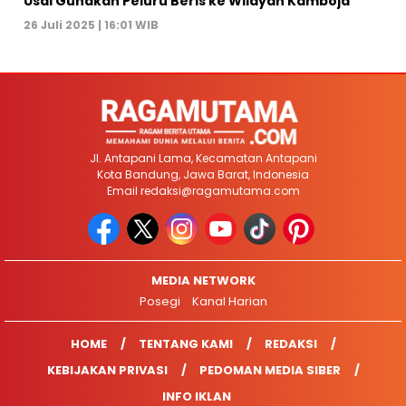
Usai Gunakan Peluru Beris ke Wilayah Kamboja
26 Juli 2025 | 16:01 WIB
Jl. Antapani Lama, Kecamatan Antapani
Kota Bandung, Jawa Barat, Indonesia
Email
redaksi@ragamutama.com
MEDIA NETWORK
Posegi
Kanal Harian
HOME
TENTANG KAMI
REDAKSI
KEBIJAKAN PRIVASI
PEDOMAN MEDIA SIBER
INFO IKLAN