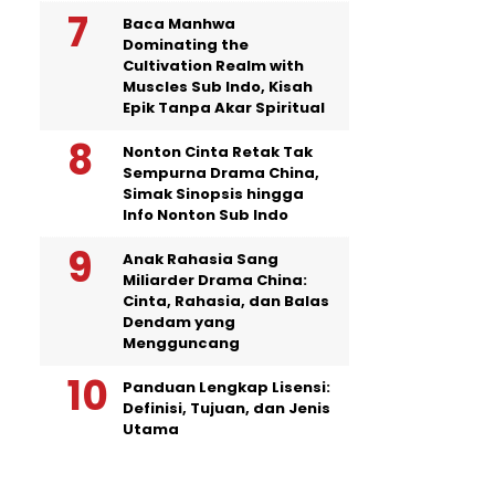
Baca Manhwa
Dominating the
Cultivation Realm with
Muscles Sub Indo, Kisah
Epik Tanpa Akar Spiritual
Nonton Cinta Retak Tak
Sempurna Drama China,
Simak Sinopsis hingga
Info Nonton Sub Indo
Anak Rahasia Sang
Miliarder Drama China:
Cinta, Rahasia, dan Balas
Dendam yang
Mengguncang
Panduan Lengkap Lisensi:
Definisi, Tujuan, dan Jenis
Utama