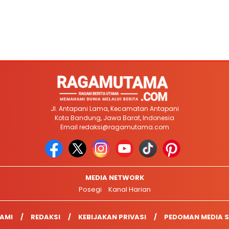
Jl. Antapani Lama, Kecamatan Antapani
Kota Bandung, Jawa Barat, Indonesia
Email
redaksi@ragamutama.com
MEDIA NETWORK
Posegi
Kanal Harian
AMI
REDAKSI
KEBIJAKAN PRIVASI
PEDOMAN MEDIA S