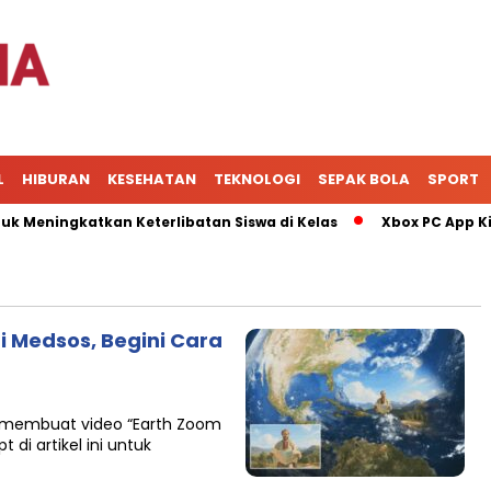
L
HIBURAN
KESEHATAN
TEKNOLOGI
SEPAK BOLA
SPORT
ningkatkan Keterlibatan Siswa di Kelas
Xbox PC App Kini 
i Medsos, Begini Cara
uk membuat video “Earth Zoom
 di artikel ini untuk