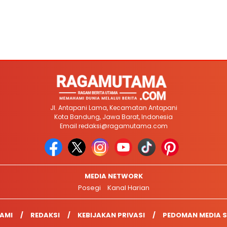
Jl. Antapani Lama, Kecamatan Antapani
Kota Bandung, Jawa Barat, Indonesia
Email
redaksi@ragamutama.com
MEDIA NETWORK
Posegi
Kanal Harian
AMI
REDAKSI
KEBIJAKAN PRIVASI
PEDOMAN MEDIA S