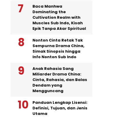
Baca Manhwa
Dominating the
Cultivation Realm with
Muscles Sub Indo, Kisah
Epik Tanpa Akar Spiritual
Nonton Cinta Retak Tak
Sempurna Drama China,
Simak Sinopsis hingga
Info Nonton Sub Indo
Anak Rahasia Sang
Miliarder Drama China:
Cinta, Rahasia, dan Balas
Dendam yang
Mengguncang
Panduan Lengkap Lisensi:
Definisi, Tujuan, dan Jenis
Utama