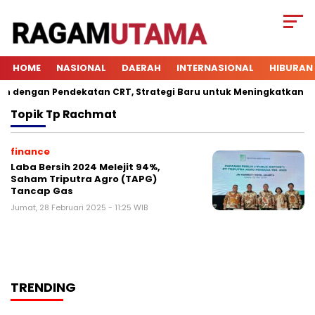
HOME
NASIONAL
DAERAH
INTERNASIONAL
HIBURAN
dengan Pendekatan CRT, Strategi Baru untuk Meningkatkan Keter
Topik
Tp Rachmat
finance
Laba Bersih 2024 Melejit 94%,
Saham Triputra Agro (TAPG)
Tancap Gas
Jumat, 28 Februari 2025 - 11:25 WIB
TRENDING