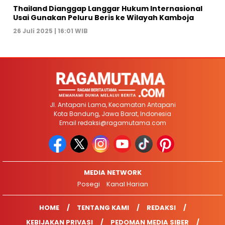
Thailand Dianggap Langgar Hukum Internasional
Usai Gunakan Peluru Beris ke Wilayah Kamboja
26 Juli 2025 | 16:01 WIB
Jl. Antapani Lama, Kecamatan Antapani
Kota Bandung, Jawa Barat, Indonesia
Email
redaksi@ragamutama.com
MEDIA NETWORK
Posegi
Kanal Harian
HOME
TENTANG KAMI
REDAKSI
KEBIJAKAN PRIVASI
PEDOMAN MEDIA SIBER