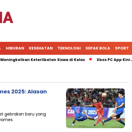
L
HIBURAN
KESEHATAN
TEKNOLOGI
SEPAK BOLA
SPORT
ngkatkan Keterlibatan Siswa di Kelas
Xbox PC App Kini Jad
mes 2025: Alasan
uat gebrakan baru yang
 Games.