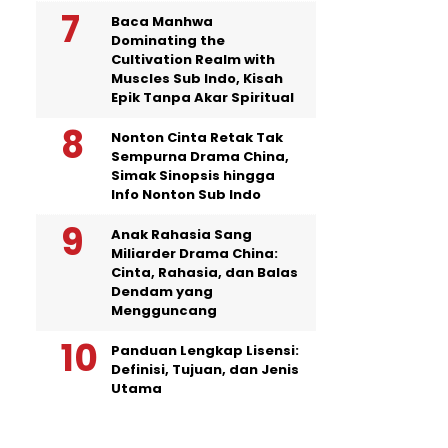
Baca Manhwa
Dominating the
Cultivation Realm with
Muscles Sub Indo, Kisah
Epik Tanpa Akar Spiritual
Nonton Cinta Retak Tak
Sempurna Drama China,
Simak Sinopsis hingga
Info Nonton Sub Indo
Anak Rahasia Sang
Miliarder Drama China:
Cinta, Rahasia, dan Balas
Dendam yang
Mengguncang
Panduan Lengkap Lisensi:
Definisi, Tujuan, dan Jenis
Utama