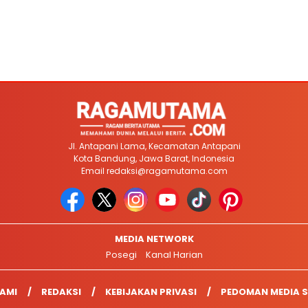
Jl. Antapani Lama, Kecamatan Antapani
Kota Bandung, Jawa Barat, Indonesia
Email
redaksi@ragamutama.com
MEDIA NETWORK
Posegi
Kanal Harian
AMI
REDAKSI
KEBIJAKAN PRIVASI
PEDOMAN MEDIA S