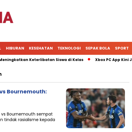
L
HIBURAN
KESEHATAN
TEKNOLOGI
SEPAK BOLA
SPORT
gkatkan Keterlibatan Siswa di Kelas
Xbox PC App Kini Jadi
h
 vs Bournemouth:
ol vs Bournemouth sempat
n tindak rasialisme kepada