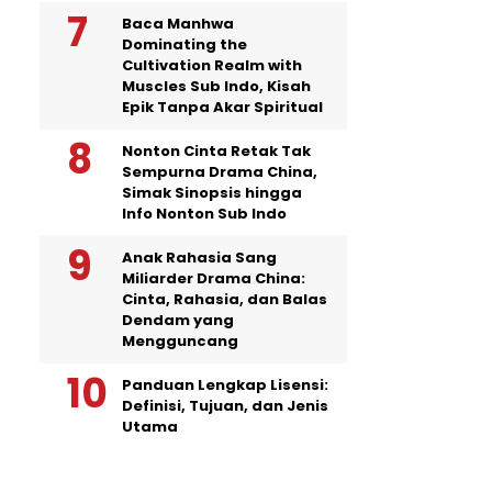
Baca Manhwa
Dominating the
Cultivation Realm with
Muscles Sub Indo, Kisah
Epik Tanpa Akar Spiritual
Nonton Cinta Retak Tak
Sempurna Drama China,
Simak Sinopsis hingga
Info Nonton Sub Indo
Anak Rahasia Sang
Miliarder Drama China:
Cinta, Rahasia, dan Balas
Dendam yang
Mengguncang
Panduan Lengkap Lisensi:
Definisi, Tujuan, dan Jenis
Utama