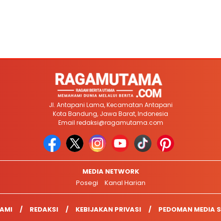
Jl. Antapani Lama, Kecamatan Antapani
Kota Bandung, Jawa Barat, Indonesia
Email
redaksi@ragamutama.com
MEDIA NETWORK
Posegi
Kanal Harian
AMI
REDAKSI
KEBIJAKAN PRIVASI
PEDOMAN MEDIA S