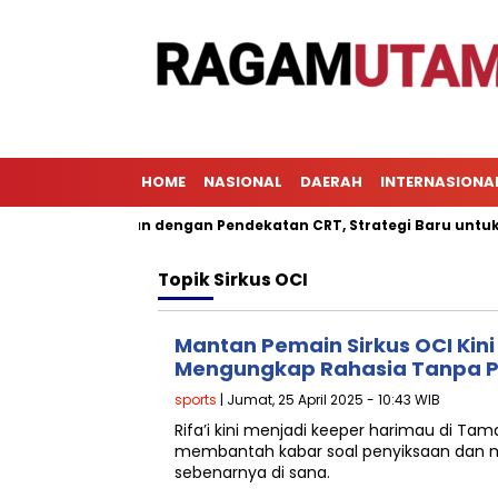
HOME
NASIONAL
DAERAH
INTERNASIONA
l Pembelajaran dengan Pendekatan CRT, Strategi Baru untuk Men
Topik
Sirkus OCI
Mantan Pemain Sirkus OCI Kin
Mengungkap Rahasia Tanpa P
sports
| Jumat, 25 April 2025 - 10:43 WIB
Rifa’i kini menjadi keeper harimau di Tama
membantah kabar soal penyiksaan dan
sebenarnya di sana.