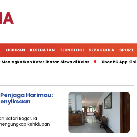
L
HIBURAN
KESEHATAN
TEKNOLOGI
SEPAK BOLA
SPORT
ingkatkan Keterlibatan Siswa di Kelas
Xbox PC App Kini Ja
i Penjaga Harimau:
enyiksaan
n Safari Bogor. Ia
 mengungkap kehidupan