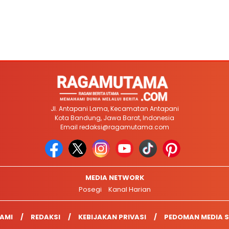
Jl. Antapani Lama, Kecamatan Antapani
Kota Bandung, Jawa Barat, Indonesia
Email
redaksi@ragamutama.com
MEDIA NETWORK
Posegi
Kanal Harian
AMI
REDAKSI
KEBIJAKAN PRIVASI
PEDOMAN MEDIA S