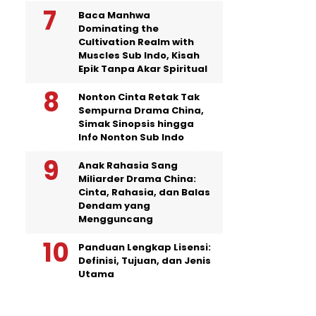
Baca Manhwa
Dominating the
Cultivation Realm with
Muscles Sub Indo, Kisah
Epik Tanpa Akar Spiritual
Nonton Cinta Retak Tak
Sempurna Drama China,
Simak Sinopsis hingga
Info Nonton Sub Indo
Anak Rahasia Sang
Miliarder Drama China:
Cinta, Rahasia, dan Balas
Dendam yang
Mengguncang
Panduan Lengkap Lisensi:
Definisi, Tujuan, dan Jenis
Utama