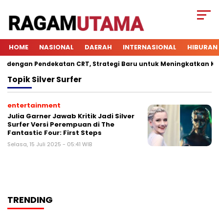
HOME
NASIONAL
DAERAH
INTERNASIONAL
HIBURAN
engan Pendekatan CRT, Strategi Baru untuk Meningkatkan Keter
Topik
Silver Surfer
entertainment
Julia Garner Jawab Kritik Jadi Silver
Surfer Versi Perempuan di The
Fantastic Four: First Steps
Selasa, 15 Juli 2025 - 05:41 WIB
TRENDING