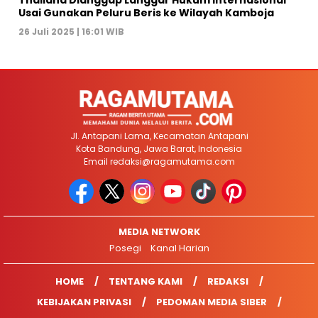
Usai Gunakan Peluru Beris ke Wilayah Kamboja
26 Juli 2025 | 16:01 WIB
Jl. Antapani Lama, Kecamatan Antapani
Kota Bandung, Jawa Barat, Indonesia
Email
redaksi@ragamutama.com
MEDIA NETWORK
Posegi
Kanal Harian
HOME
TENTANG KAMI
REDAKSI
KEBIJAKAN PRIVASI
PEDOMAN MEDIA SIBER