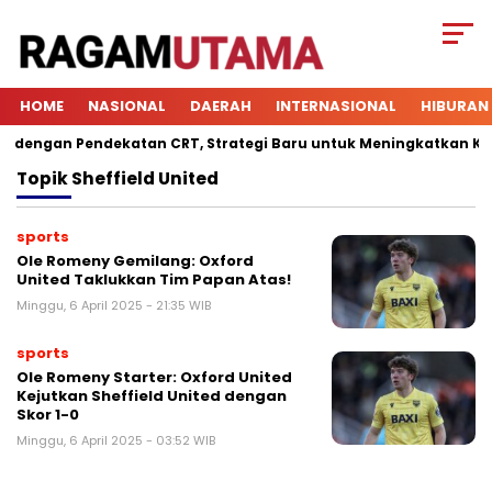
HOME
NASIONAL
DAERAH
INTERNASIONAL
HIBURAN
engan Pendekatan CRT, Strategi Baru untuk Meningkatkan Keterl
Topik
Sheffield United
sports
Ole Romeny Gemilang: Oxford
United Taklukkan Tim Papan Atas!
Minggu, 6 April 2025 - 21:35 WIB
sports
Ole Romeny Starter: Oxford United
Kejutkan Sheffield United dengan
Skor 1-0
Minggu, 6 April 2025 - 03:52 WIB