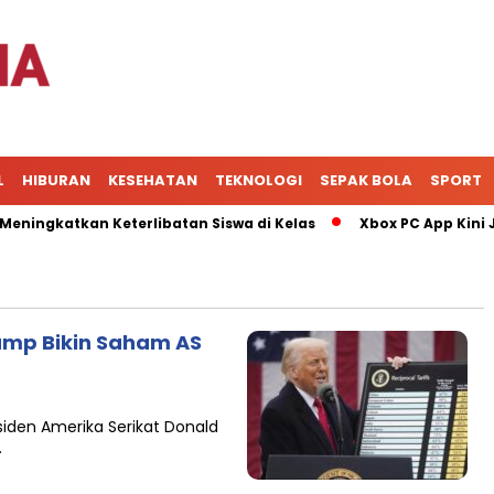
L
HIBURAN
KESEHATAN
TEKNOLOGI
SEPAK BOLA
SPORT
ngkatkan Keterlibatan Siswa di Kelas
Xbox PC App Kini Jad
rump Bikin Saham AS
esiden Amerika Serikat Donald
.