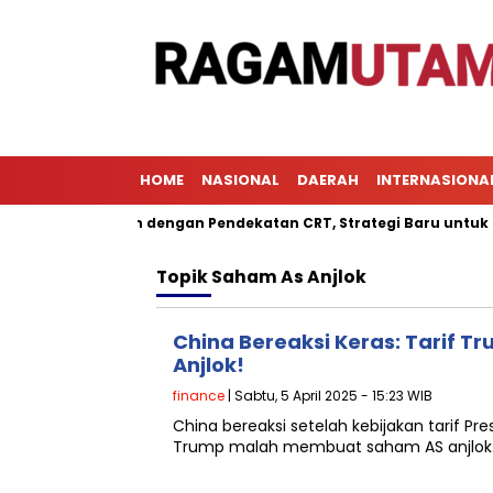
HOME
NASIONAL
DAERAH
INTERNASIONA
Pembelajaran dengan Pendekatan CRT, Strategi Baru untuk Meni
Topik
Saham As Anjlok
China Bereaksi Keras: Tarif T
Anjlok!
finance
| Sabtu, 5 April 2025 - 15:23 WIB
China bereaksi setelah kebijakan tarif Pr
Trump malah membuat saham AS anjlok