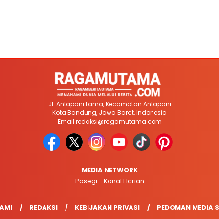
Jl. Antapani Lama, Kecamatan Antapani
Kota Bandung, Jawa Barat, Indonesia
Email
redaksi@ragamutama.com
MEDIA NETWORK
Posegi
Kanal Harian
AMI
REDAKSI
KEBIJAKAN PRIVASI
PEDOMAN MEDIA S