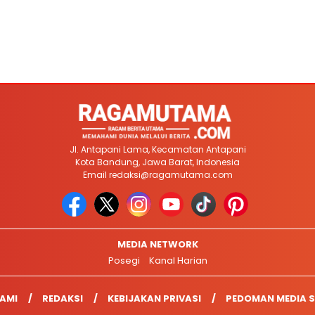
Jl. Antapani Lama, Kecamatan Antapani
Kota Bandung, Jawa Barat, Indonesia
Email
redaksi@ragamutama.com
MEDIA NETWORK
Posegi
Kanal Harian
AMI
REDAKSI
KEBIJAKAN PRIVASI
PEDOMAN MEDIA S