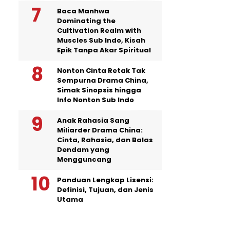
Baca Manhwa
Dominating the
Cultivation Realm with
Muscles Sub Indo, Kisah
Epik Tanpa Akar Spiritual
Nonton Cinta Retak Tak
Sempurna Drama China,
Simak Sinopsis hingga
Info Nonton Sub Indo
Anak Rahasia Sang
Miliarder Drama China:
Cinta, Rahasia, dan Balas
Dendam yang
Mengguncang
Panduan Lengkap Lisensi:
Definisi, Tujuan, dan Jenis
Utama