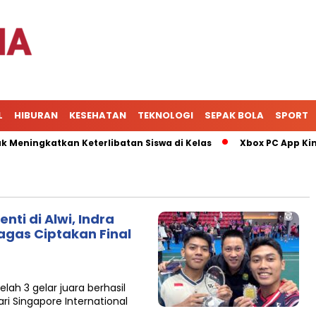
L
HIBURAN
KESEHATAN
TEKNOLOGI
SEPAK BOLA
SPORT
ingkatkan Keterlibatan Siswa di Kelas
Xbox PC App Kini Ja
nti di Alwi, Indra
agas Ciptakan Final
elah 3 gelar juara berhasil
i Singapore International