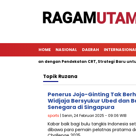
HOME
NASIONAL
DAERAH
INTERNASIONA
l Pembelajaran dengan Pendekatan CRT, Strategi Baru untuk Men
Topik
Ruzana
Penerus Jojo-Ginting Tak Berhe
Widjaja Bersyukur Ubed dan B
Senegara di Singapura
sports
| Senin, 24 Februari 2025 - 09:06 WIB
Kabar baik bagi bulu tangkis Indonesia set
dibawa para pemain pelatnas pratama dar
Challenge 2025.