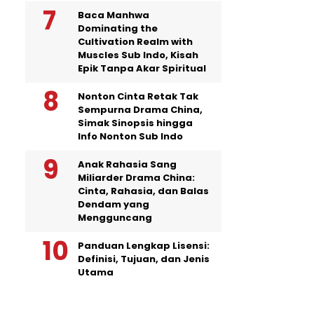
Baca Manhwa
Dominating the
Cultivation Realm with
Muscles Sub Indo, Kisah
Epik Tanpa Akar Spiritual
Nonton Cinta Retak Tak
Sempurna Drama China,
Simak Sinopsis hingga
Info Nonton Sub Indo
Anak Rahasia Sang
Miliarder Drama China:
Cinta, Rahasia, dan Balas
Dendam yang
Mengguncang
Panduan Lengkap Lisensi:
Definisi, Tujuan, dan Jenis
Utama