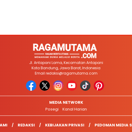
Jl. Antapani Lama, Kecamatan Antapani
Kota Bandung, Jawa Barat, Indonesia
Email
redaksi@ragamutama.com
MEDIA NETWORK
Posegi
Kanal Harian
AMI
REDAKSI
KEBIJAKAN PRIVASI
PEDOMAN MEDIA S