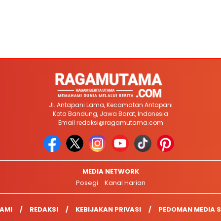
Jl. Antapani Lama, Kecamatan Antapani
Kota Bandung, Jawa Barat, Indonesia
Email
redaksi@ragamutama.com
MEDIA NETWORK
Posegi
Kanal Harian
AMI
REDAKSI
KEBIJAKAN PRIVASI
PEDOMAN MEDIA S