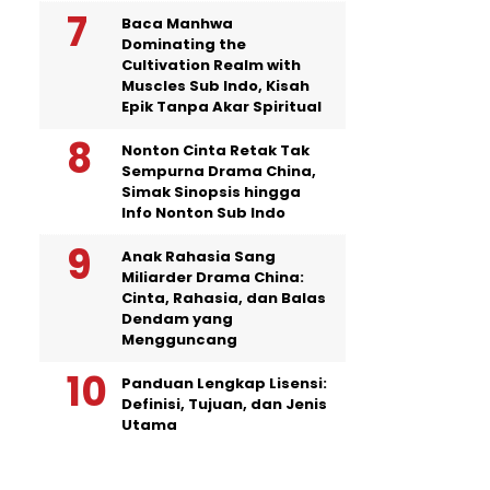
Baca Manhwa
Dominating the
Cultivation Realm with
Muscles Sub Indo, Kisah
Epik Tanpa Akar Spiritual
Nonton Cinta Retak Tak
Sempurna Drama China,
Simak Sinopsis hingga
Info Nonton Sub Indo
Anak Rahasia Sang
Miliarder Drama China:
Cinta, Rahasia, dan Balas
Dendam yang
Mengguncang
Panduan Lengkap Lisensi:
Definisi, Tujuan, dan Jenis
Utama