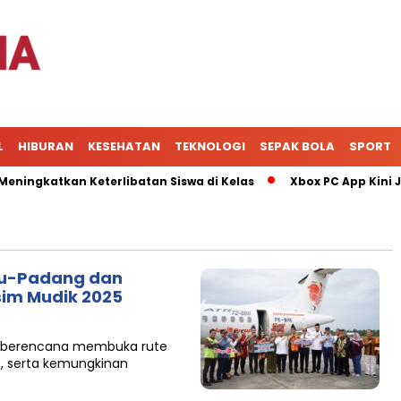
L
HIBURAN
KESEHATAN
TEKNOLOGI
SEPAK BOLA
SPORT
gkatkan Keterlibatan Siswa di Kelas
Xbox PC App Kini Jadi
ru-Padang dan
im Mudik 2025
ga berencana membuka rute
, serta kemungkinan