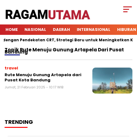
HOME
NASIONAL
DAERAH
INTERNASIONAL
HIBURAN
engan Pendekatan CRT, Strategi Baru untuk Meningkatkan Keterl
Topik
Rute Menuju Gunung Artapela Dari Pusat
Bandung
travel
Rute Menuju Gunung Artapela dari
Pusat Kota Bandung
Jumat, 21 Februari 2025 - 10:17 WIB
TRENDING