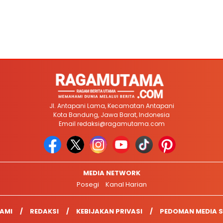
Jl. Antapani Lama, Kecamatan Antapani
Kota Bandung, Jawa Barat, Indonesia
Email
redaksi@ragamutama.com
MEDIA NETWORK
Posegi
Kanal Harian
AMI
REDAKSI
KEBIJAKAN PRIVASI
PEDOMAN MEDIA S