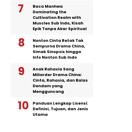
Baca Manhwa
Dominating the
Cultivation Realm with
Muscles Sub Indo, Kisah
Epik Tanpa Akar Spiritual
Nonton Cinta Retak Tak
Sempurna Drama China,
Simak Sinopsis hingga
Info Nonton Sub Indo
Anak Rahasia Sang
Miliarder Drama China:
Cinta, Rahasia, dan Balas
Dendam yang
Mengguncang
Panduan Lengkap Lisensi:
Definisi, Tujuan, dan Jenis
Utama