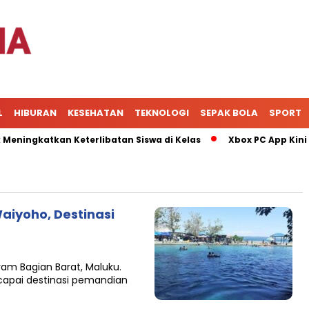
L
HIBURAN
KESEHATAN
TEKNOLOGI
SEPAK BOLA
SPORT
ngkatkan Keterlibatan Siswa di Kelas
Xbox PC App Kini Jad
Waiyoho, Destinasi
ram Bagian Barat, Maluku.
capai destinasi pemandian