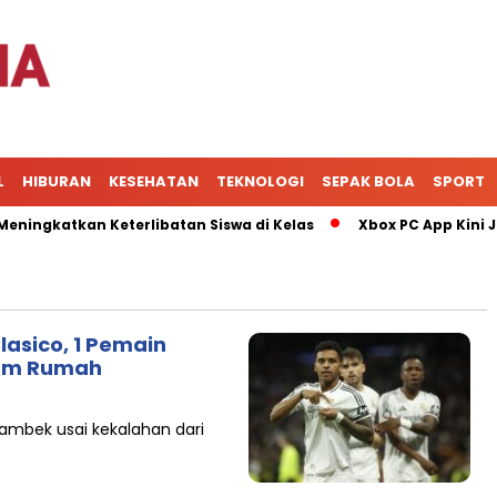
L
HIBURAN
KESEHATAN
TEKNOLOGI
SEPAK BOLA
SPORT
gkatkan Keterlibatan Siswa di Kelas
Xbox PC App Kini Jadi
lasico, 1 Pemain
lam Rumah
ambek usai kekalahan dari