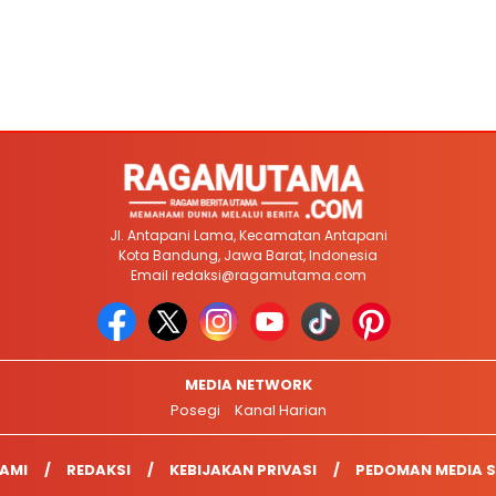
Jl. Antapani Lama, Kecamatan Antapani
Kota Bandung, Jawa Barat, Indonesia
Email
redaksi@ragamutama.com
MEDIA NETWORK
Posegi
Kanal Harian
AMI
REDAKSI
KEBIJAKAN PRIVASI
PEDOMAN MEDIA S