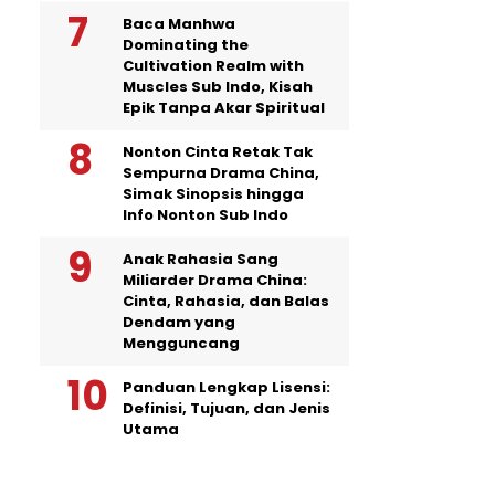
Baca Manhwa
Dominating the
Cultivation Realm with
Muscles Sub Indo, Kisah
Epik Tanpa Akar Spiritual
Nonton Cinta Retak Tak
Sempurna Drama China,
Simak Sinopsis hingga
Info Nonton Sub Indo
Anak Rahasia Sang
Miliarder Drama China:
Cinta, Rahasia, dan Balas
Dendam yang
Mengguncang
Panduan Lengkap Lisensi:
Definisi, Tujuan, dan Jenis
Utama